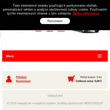
Obchodné podmienky
Kontakt
Tieto internetové stránky používajú k poskytovaniu služieb,
personalizácií reklám a analýze návštevnosti súbory cookie. Používaním
týchto internetových stránok s tým súhlasíte.
Ďalšie informácie
Rozumiem
Menu
Prihlásiť
Počet kusov:
0 ks
Registrácia
Celková cena:
0,00 €
Default text
© 2026 isaauto.sk •
redakčný systém
,
hosting
spoločnosti
WEBYGROUP