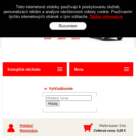
Obchodné podmienky
Kontakt
Tieto internetové stránky používajú k poskytovaniu služieb,
personalizácií reklám a analýze návštevnosti súbory cookie. Používaním
týchto internetových stránok s tým súhlasíte.
Ďalšie informácie
Rozumiem
Kategórie obchodu
Menu
Vyhľadávanie
Prihlásiť
Počet kusov:
0 ks
Registrácia
Celková cena:
0,00 €