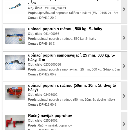
- 3m
Obj. čislo:
LW1250_3000H
Popis:
Upevňovací popruh s račňou s hákmi (EN 12195-2) - 3m
Cena s DPH
12,20 €
upínací popruh s račnou, 560 kg, S- háky
Obj. čislo:
061400036
Popis:
upínací popruh s račnou, 560 kg, S- háky
Cena s DPH
8,10 €
upínací popruh samonavíjací, 25 mm, 300 kg, S-
háky, 3 m
Obj. čislo:
0230500036
Popis:
upínací popruh samonavíjací, 25 mm, 300 kg, S-háky, 3 m
Cena s DPH
22,60 €
upínací popruh s račnou (50mm, 10m, 5t, dvojité
háky)
Obj. čislo:
02498002
Popis:
upínací popruh s račnou (50mm, 10m, 5t, dvojité háky)
Cena s DPH
22,60 €
Ručný navijak popruhov
Obj. čislo:
02501002
Popis:
Ručný navijak popruhov