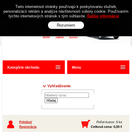
Obchodné podmienky
Kontakt
Tieto internetové stránky používajú k poskytovaniu služieb,
personalizácií reklám a analýze návštevnosti súbory cookie. Používaním
týchto internetových stránok s tým súhlasíte.
Ďalšie informácie
Rozumiem
Kategórie obchodu
Menu
Vyhľadávanie
Prihlásiť
Počet kusov:
0 ks
Registrácia
Celková cena:
0,00 €