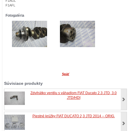
F1AGL
F1AFL
Fotogaléria
Späť
Súvisiace produkty
Zdvihátko ventilu s váhadlom FIAT Ducato 2.3 JTD, 3.0
JTD/HDI
Piestné krúžky FIAT DUCATO 2,3 JTD 2014 -- ORIG.