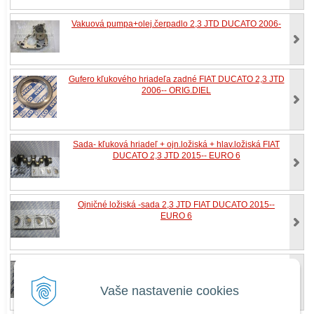
Vakuová pumpa+olej.čerpadlo 2,3 JTD DUCATO 2006-
Gufero kľukového hriadeľa zadné FIAT DUCATO 2,3 JTD
2006-- ORIG.DIEL
Sada- kľuková hriadeľ + ojn.ložiská + hlav.ložiská FIAT
DUCATO 2,3 JTD 2015-- EURO 6
Ojničné ložiská -sada 2,3 JTD FIAT DUCATO 2015--
EURO 6
Sada hlavných ložísk 2,3 JTD FIAT DUCATO 2015--
EURO 6
Vaše nastavenie cookies