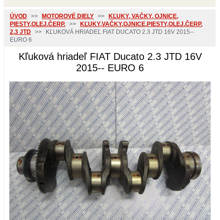
ÚVOD
>>
MOTOROVÉ DIELY
>>
KĽUKY, VAČKY, OJNICE,
PIESTY,OLEJ.ČERP.
>>
KĽUKY,VAČKY,OJNICE,PIESTY,OLEJ.ČERP.
2,3 JTD
>>
KĽUKOVÁ HRIADEĽ FIAT DUCATO 2.3 JTD 16V 2015--
EURO 6
Kľuková hriadeľ FIAT Ducato 2.3 JTD 16V
2015-- EURO 6