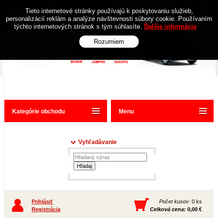
Obchodné podmienky
Kontakt
Tieto internetové stránky používajú k poskytovaniu služieb,
personalizácií reklám a analýze návštevnosti súbory cookie. Používaním
týchto internetových stránok s tým súhlasíte.
Ďalšie informácie
Rozumiem
Kategórie obchodu
Menu
Vyhľadávanie
Prihlásiť
Počet kusov:
0 ks
Registrácia
Celková cena:
0,00 €