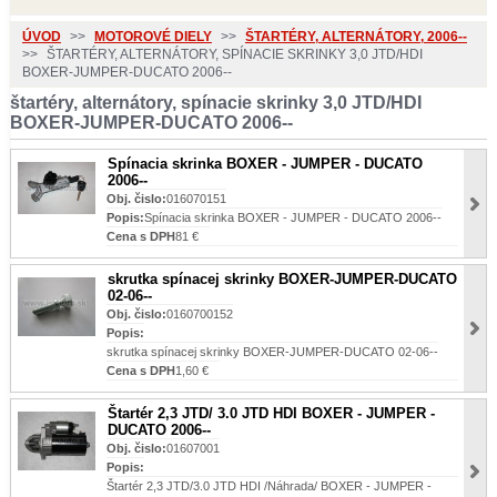
ÚVOD
>>
MOTOROVÉ DIELY
>>
ŠTARTÉRY, ALTERNÁTORY, 2006--
>>
ŠTARTÉRY, ALTERNÁTORY, SPÍNACIE SKRINKY 3,0 JTD/HDI
BOXER-JUMPER-DUCATO 2006--
štartéry, alternátory, spínacie skrinky 3,0 JTD/HDI
BOXER-JUMPER-DUCATO 2006--
Spínacia skrinka BOXER - JUMPER - DUCATO
2006--
Obj. čislo:
016070151
Popis:
Spínacia skrinka BOXER - JUMPER - DUCATO 2006--
Cena s DPH
81 €
skrutka spínacej skrinky BOXER-JUMPER-DUCATO
02-06--
Obj. čislo:
0160700152
Popis:
skrutka spínacej skrinky BOXER-JUMPER-DUCATO 02-06--
Cena s DPH
1,60 €
Štartér 2,3 JTD/ 3.0 JTD HDI BOXER - JUMPER -
DUCATO 2006--
Obj. čislo:
01607001
Popis:
Štartér 2,3 JTD/3.0 JTD HDI /Náhrada/ BOXER - JUMPER -