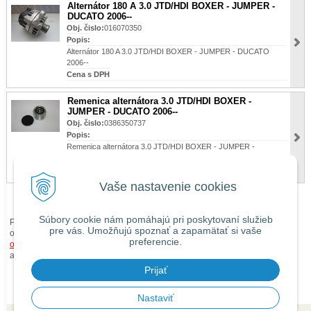
Alternátor 180 A 3.0 JTD/HDI BOXER - JUMPER -
DUCATO 2006--
Obj. čislo:
016070350
Popis:
Alternátor 180 A 3.0 JTD/HDI BOXER - JUMPER - DUCATO
2006--
Cena s DPH
Remenica alternátora 3.0 JTD/HDI BOXER -
JUMPER - DUCATO 2006--
Obj. čislo:
0386350737
Popis:
Remenica alternátora 3.0 JTD/HDI BOXER - JUMPER -
DUCATO 2006--
Cena s DPH
36,90 €
Vaše nastavenie cookies
Súbory cookie nám pomáhajú pri poskytovaní služieb
Pri zaslaní tovaru mimo územia Slovenskej republiky budú ku každej
pre vás. Umožňujú spoznať a zapamätať si vaše
objednávke prirátané
náklady na dopravu mimo územia SR
podľa
preferencie.
obchodných podmienok
. O cene Vás budeme vopred informovať telefonicky
alebo e-mailom.
Prijať
Nastaviť