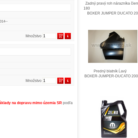
Zadný pravý roh nárazníka čier
180
BOXER JUMPER DUCATO 201
014--
Množstvo
Predný blatník Ĺavý
BOXER-JUMPER-DUCATO 200
Množstvo
áklady na dopravu mimo územia SR
podľa