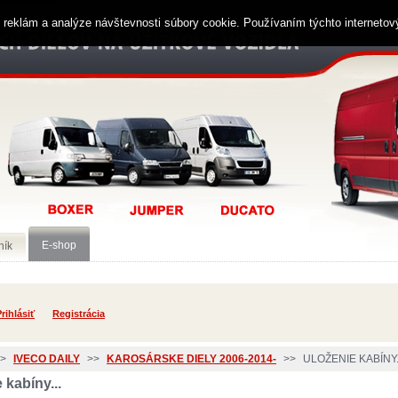
ií reklám a analýze návštevnosti súbory cookie. Používaním týchto interneto
E-shop
ník
rihlásiť
Registrácia
>
IVECO DAILY
>>
KAROSÁRSKE DIELY 2006-2014-
>>
ULOŽENIE KABÍNY.
 kabíny...