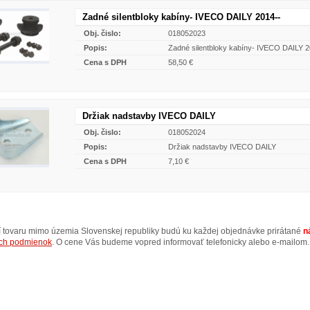
Zadné silentbloky kabíny- IVECO DAILY 2014--
Obj. čislo:
018052023
Popis:
Zadné silentbloky kabíny- IVECO DAILY 2
Cena s DPH
58,50 €
Držiak nadstavby IVECO DAILY
Obj. čislo:
018052024
Popis:
Držiak nadstavby IVECO DAILY
Cena s DPH
7,10 €
ní tovaru mimo územia Slovenskej republiky budú ku každej objednávke prirátané
n
ch podmienok
. O cene Vás budeme vopred informovať telefonicky alebo e-mailom.