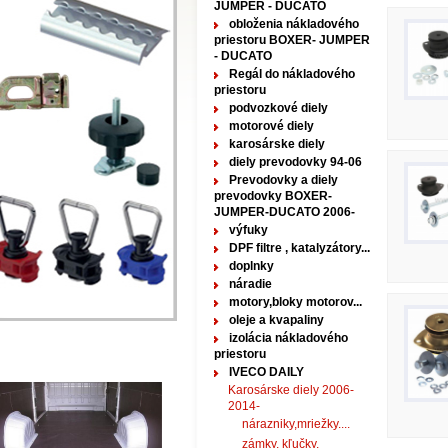
JUMPER - DUCATO
obloženia nákladového
priestoru BOXER- JUMPER
- DUCATO
Regál do nákladového
priestoru
podvozkové diely
motorové diely
karosárske diely
diely prevodovky 94-06
Prevodovky a diely
prevodovky BOXER-
JUMPER-DUCATO 2006-
výfuky
DPF filtre , katalyzátory...
doplnky
náradie
motory,bloky motorov...
oleje a kvapaliny
izolácia nákladového
priestoru
IVECO DAILY
Karosárske diely 2006-
2014-
nárazniky,mriežky....
zámky, kľučky,