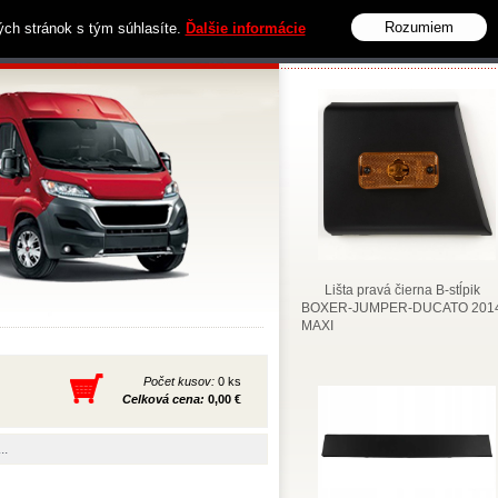
Rozumiem
vých stránok s tým súhlasíte.
Ďalšie informácie
Obchodné podmienky
Kontakt
Lišta pravá čierna B-stĺpik
BOXER-JUMPER-DUCATO 2014
MAXI
Počet kusov:
0 ks
Celková cena:
0,00 €
..