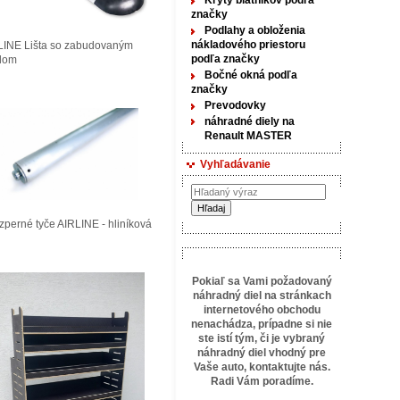
Kryty blatníkov podľa
značky
Podlahy a obloženia
nákladového priestoru
LINE Lišta so zabudovaným
podľa značky
tlom
Bočné okná podľa
značky
Prevodovky
náhradné diely na
Renault MASTER
Vyhľadávanie
perné tyče AIRLINE - hliníková
Pokiaľ sa Vami požadovaný
náhradný diel na stránkach
internetového obchodu
nenachádza, prípadne si nie
ste istí tým, či je vybraný
náhradný diel vhodný pre
Vaše auto, kontaktujte
nás.
Radi Vám poradíme.