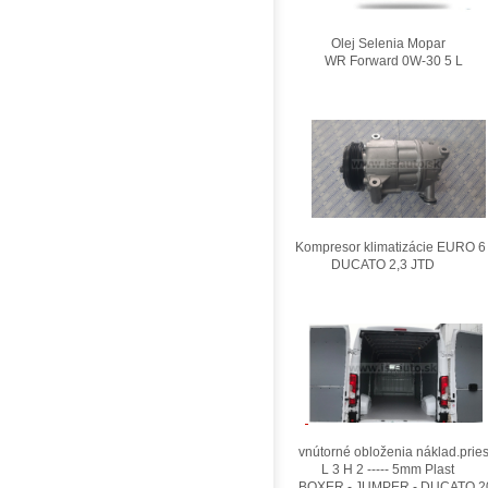
Olej Selenia Mopar
WR Forward 0W-30 5 L
Kompresor klimatizácie EURO 6
DUCATO 2,3 JTD
vnútorné obloženia náklad.pries
L 3 H 2 ----- 5mm Plast
BOXER - JUMPER - DUCATO 2