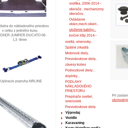
vodítka..2006-2014--
stierače , mechanizmy
stieračov..
Ovládanie
okien,mech.okien...
laha do nákladového priestoru
uloženie kabíny...
elku z jedného kusu.
XER-JUMPER-DUCATO 06-
bočné lišty 2014--
3 -9mm
svetlá, smerovky..
Spätné zrkadlá
Motorové diely..
Prevodovkove diely..
závesy kolies
Podvozkové diely...
doplnky...
nacie popruhy AIRLINE
PODLAHY
NÁKLADOVÉHO
PRIESTORU
Pri zasla
Prepínače svetiel,
obchodný
smeroviek
Prevodovkove diely
Výpredaj
Vozidlo
Karavaning