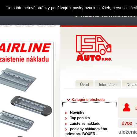
Tieto internetové stránky používajú k poskytovaniu služieb, personalizác
Úvod
Informácie
Dotaz
Kategórie obchodu
P
Novinky
Top ponuka
zaistenie nákladu
ÚVOD
>
podlahy nákladového
uloženie
priestoru BOXER -