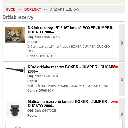
ÚVOD
>>
DOPLNKY
>>
DRŽIAK REZERVY
Držiak rezervy
Držiak rezervy 15" / 16" kolesá BOXER-JUMPER-
DUCATO 2006--
Obj. čislo:
0108930036
Popis:
Držiak rezervy 15" / 16"kolesá BOXER-JUMPER-DUCATO
2006--
Cena s DPH
146 €
novinka
Kľúč držiaka rezervy BOXER - JUMPER - DUCATO
2006--
Obj. čislo:
026092031
Popis:
Kľúč držiaka rezervy BOXER - JUMPER - DUCATO 2006--
Cena s DPH
9,80 €
novinka
Matica na rezervné koleso BOXER - JUMPER -
DUCATO 2006--
Obj. čislo:
03072025
Popis:
Matica na rezervné koleso BOXER - JUMPER - DUCATO 2006--
Cena s DPH
9,90 €