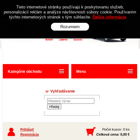
Obchodné podmienky
Kontakt
Tieto internetové stránky používajú k poskytovaniu služieb,
personalizácií reklám a analýze návštevnosti súbory cookie. Používaním
týchto internetových stránok s tým súhlasíte.
Ďalšie informácie
Rozumiem
Kategórie obchodu
Menu
Vyhľadávanie
Prihlásiť
Počet kusov:
0 ks
Registrácia
Celková cena:
0,00 €