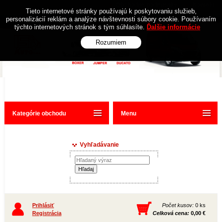
Obchodné podmienky
Kontakt
Tieto internetové stránky používajú k poskytovaniu služieb,
personalizácií reklám a analýze návštevnosti súbory cookie. Používaním
týchto internetových stránok s tým súhlasíte.
Ďalšie informácie
Rozumiem
Kategórie obchodu
Menu
Vyhľadávanie
Prihlásiť
Počet kusov:
0 ks
Registrácia
Celková cena:
0,00 €