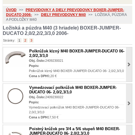
ÚVOD
>>
PREVODOVKY A DIELY PREVODOVKY BOXER-JUMPER-
DUCATO 2006-
>>
DIELY PREVODOVKY M40
>>
LOŽISKÁ, PÚZDRA
A PODLOŽKY M40
Ložiská a púzdra M40 (3 hriadele) BOXER-JUMPER-
DUCATO 2,0/2,2/2,3/3,0 2006-
Stránky:
1
2
3
Polkrúžok klzný M40 BOXER-JUMPER-DUCATO 06-
2,0/2,3/3,0
Obj. čislo:
2409230021
Popis:
Polkrúžok klzný M40 BOXER-JUMPER-DUCATO 06- 2,0/2,3/3,0
Cena s DPH
9,20 €
Vymedzovací polkrúžok M40 BOXER-JUMPER-
DUCATO 06- 2,0/2,3/3,0
Obj. čislo:
2409230022
Popis:
Vymedzovací polkrúžok M40 BOXER-JUMPER-DUCATO 06-
2,0/2,3/3,0
Cena s DPH
17,50 €
Poistný krúžok pre 3/4 a 5/6 stupeň M40 BOXER-
JUMPER-DUCATO 06- 2,0/2,3/3,0