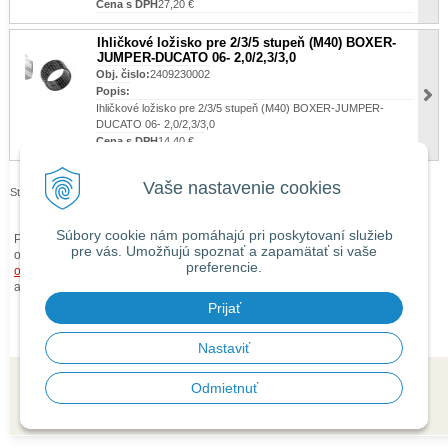
Cena s DPH
27,20 €
Ihličkové ložisko pre 2/3/5 stupeň (M40) BOXER-
JUMPER-DUCATO 06- 2,0/2,3/3,0
Obj. čislo:
2409230002
Popis:
Ihličkové ložisko pre 2/3/5 stupeň (M40) BOXER-JUMPER-
DUCATO 06- 2,0/2,3/3,0
Cena s DPH
14,40 €
Vaše nastavenie cookies
Stránky:
1
2
3
Súbory cookie nám pomáhajú pri poskytovaní služieb
Pri zaslaní tovaru mimo územia Slovenskej republiky budú ku každej
pre vás. Umožňujú spoznať a zapamätať si vaše
objednávke prirátané
náklady na dopravu mimo územia SR
podľa
preferencie.
obchodných podmienok
. O cene Vás budeme vopred informovať telefonicky
alebo e-mailom.
Prijať
Nastaviť
Odmietnuť
© 2026 isaauto.sk •
tvorba eshopu cez UNIobchod
,
webhosting
spoločnosti
WEBYGROUP