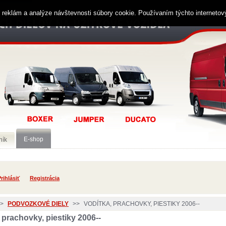
ií reklám a analýze návštevnosti súbory cookie. Používaním týchto interneto
E-shop
ník
rihlásiť
Registrácia
>
PODVOZKOVÉ DIELY
>>
VODÍTKA, PRACHOVKY, PIESTIKY 2006--
 prachovky, piestiky 2006--