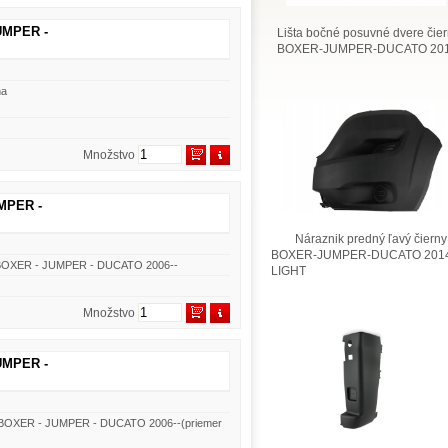
UMPER -
Lišta bočné posuvné dvere čie
BOXER-JUMPER-DUCATO 201
ňa
Množstvo
MPER -
Náraznik predný ľavý čierny
BOXER-JUMPER-DUCATO 2014
é BOXER - JUMPER - DUCATO 2006--
LIGHT
Množstvo
UMPER -
ň BOXER - JUMPER - DUCATO 2006--(priemer