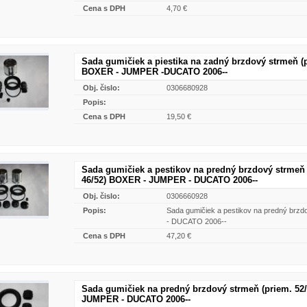
Cena s DPH
4,70 €
Sada gumičiek a piestika na zadný brzdový strmeň (
BOXER - JUMPER -DUCATO 2006--
Obj. čislo:
0306680928
Popis:
Cena s DPH
19,50 €
Sada gumičiek a pestikov na predný brzdový strmeň
46/52) BOXER - JUMPER - DUCATO 2006--
Obj. čislo:
0306660928
Popis:
Sada gumičiek a pestikov na predný brz
- DUCATO 2006--
Cena s DPH
47,20 €
Sada gumičiek na predný brzdový strmeň (priem. 52
JUMPER - DUCATO 2006--