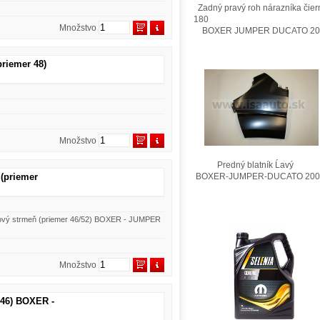
Zadný pravý roh nárazníka čier
180
Množstvo
BOXER JUMPER DUCATO 201
priemer 48)
Množstvo
Predný blatník Ĺavý
 (priemer
BOXER-JUMPER-DUCATO 200
dový strmeň (priemer 46/52) BOXER - JUMPER
Množstvo
/46) BOXER -