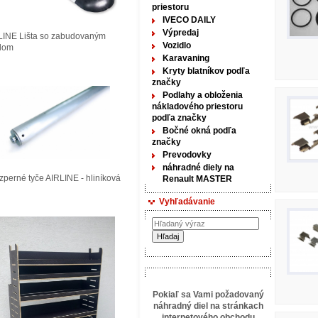
priestoru
IVECO DAILY
Výpredaj
LINE Lišta so zabudovaným
Vozidlo
tlom
Karavaning
Kryty blatníkov podľa
značky
Podlahy a obloženia
nákladového priestoru
podľa značky
Bočné okná podľa
značky
Prevodovky
náhradné diely na
perné tyče AIRLINE - hliníková
Renault MASTER
Vyhľadávanie
Pokiaľ sa Vami požadovaný
náhradný diel na stránkach
internetového obchodu