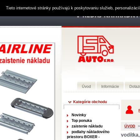
Tieto internetové stránky používajú k poskytovaniu služieb, personalizác
Úvod
Informácie
Dotaz
Kategórie obchodu
P
Novinky
Top ponuka
zaistenie nákladu
ÚVOD
>
podlahy nákladového
vodítka,
priestoru BOXER -