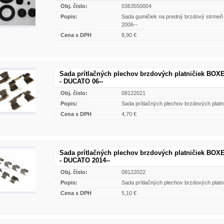
Obj. čislo:
0363550004
Popis:
Sada gumičiek na predný brzdový strme
2006--
Cena s DPH
8,90 €
Sada prítlačných plechov brzdových platničiek BO
- DUCATO 06--
Obj. čislo:
08122021
Popis:
Sada prítlačných plechov brzdových pl
Cena s DPH
4,70 €
Sada prítlačných plechov brzdových platničiek BO
- DUCATO 2014--
Obj. čislo:
08122022
Popis:
Sada prítlačných plechov brzdových pl
Cena s DPH
5,10 €