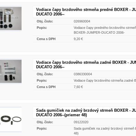
Vodiace čapy brzdového strmeňa predné BOXER - J
DUCATO 2006--
Obj. čislo:
026960004
Popis:
Vodiace čapy predného brzdového strme
BOXER-JUMPER-DUCATO 2006-
Cena s DPH
9,20 €
Vodiace čapy brzdového strmeňa zadné BOXER - JU
DUCATO 2006--
Obj. čislo:
0386330004
Popis:
Vodiace čapy brzdového strmeňa zadn
Cena s DPH
7,60 €
Sada gumičiek na zadný brzdový strmeň BOXER - J
DUCATO 2006--(priemer 48)
Obj. čislo:
09122020
Popis:
Sada gumičiek na zadný brzdový strme
48)