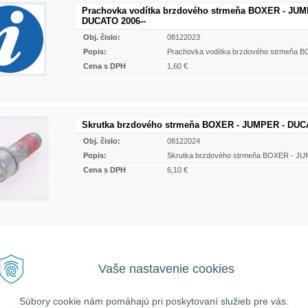
Prachovka vodítka brzdového strmeňa BOXER - JUM
DUCATO 2006--
Obj. čislo:
08122023
Popis:
Prachovka vodítka brzdového strmeňa
Cena s DPH
1,60 €
Skrutka brzdového strmeňa BOXER - JUMPER - DUCA
Obj. čislo:
08122024
Popis:
Skrutka brzdového strmeňa BOXER - J
Cena s DPH
6,10 €
ní tovaru mimo územia Slovenskej republiky budú ku každej objednávke prirátané
n
Vaše nastavenie cookies
ch podmienok
. O cene Vás budeme vopred informovať telefonicky alebo e-mailom.
Súbory cookie nám pomáhajú pri poskytovaní služieb pre vás.