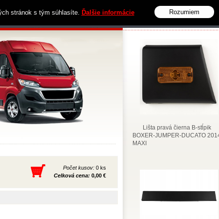
Rozumiem
vých stránok s tým súhlasíte.
Ďalšie informácie
Obchodné podmienky
Kontakt
Lišta pravá čierna B-stĺpik
BOXER-JUMPER-DUCATO 2014
MAXI
Počet kusov:
0 ks
Celková cena:
0,00 €