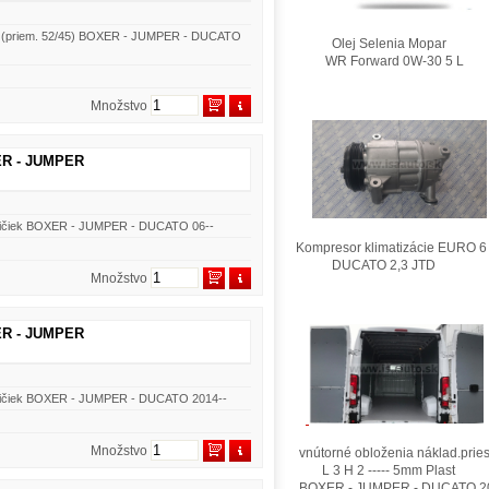
ň (priem. 52/45) BOXER - JUMPER - DUCATO
Olej Selenia Mopar
WR Forward 0W-30 5 L
Množstvo
XER - JUMPER
atničiek BOXER - JUMPER - DUCATO 06--
Kompresor klimatizácie EURO 6
DUCATO 2,3 JTD
Množstvo
XER - JUMPER
atničiek BOXER - JUMPER - DUCATO 2014--
Množstvo
vnútorné obloženia náklad.pries
L 3 H 2 ----- 5mm Plast
BOXER - JUMPER - DUCATO 2