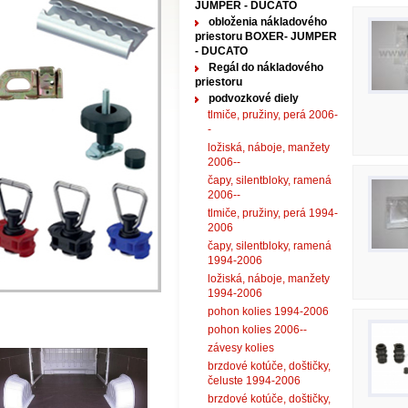
JUMPER - DUCATO
obloženia nákladového
priestoru BOXER- JUMPER
- DUCATO
Regál do nákladového
priestoru
podvozkové diely
tlmiče, pružiny, perá 2006-
-
ložiská, náboje, manžety
2006--
čapy, silentbloky, ramená
2006--
tlmiče, pružiny, perá 1994-
2006
čapy, silentbloky, ramená
1994-2006
ložiská, náboje, manžety
1994-2006
pohon kolies 1994-2006
pohon kolies 2006--
závesy kolies
brzdové kotúče, doštičky,
čeluste 1994-2006
brzdové kotúče, doštičky,