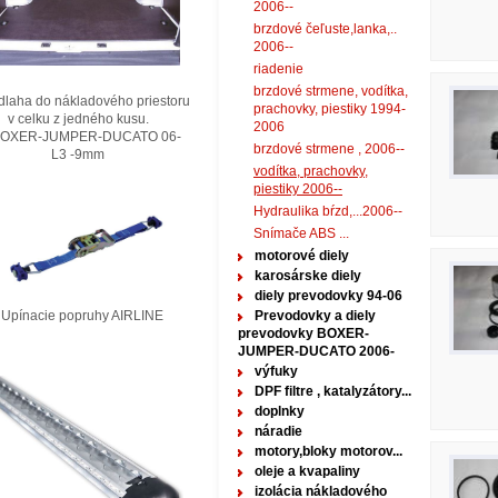
2006--
brzdové čeľuste,lanka,..
2006--
riadenie
brzdové strmene, vodítka,
laha do nákladového priestoru
prachovky, piestiky 1994-
elku z jedného kusu.
2006
XER-JUMPER-DUCATO 06-
brzdové strmene , 2006--
3 -9mm
vodítka, prachovky,
piestiky 2006--
Hydraulika bŕzd,...2006--
Snímače ABS ...
motorové diely
karosárske diely
diely prevodovky 94-06
nacie popruhy AIRLINE
Prevodovky a diely
prevodovky BOXER-
JUMPER-DUCATO 2006-
výfuky
DPF filtre , katalyzátory...
doplnky
náradie
motory,bloky motorov...
oleje a kvapaliny
izolácia nákladového