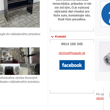
nenachádza, prípadne si nie
ste istí tým, či je vybraný
náhradný diel vhodný pre
Vaše auto, kontaktujte
nás.
Radi Vám poradíme.
ál do nákladového priestoru
Kontakt
0914 100 345
obchod@isaauto.sk
ividuálna výroba kovových
ladov nákladového priestoru
Pri zasla
obchodný