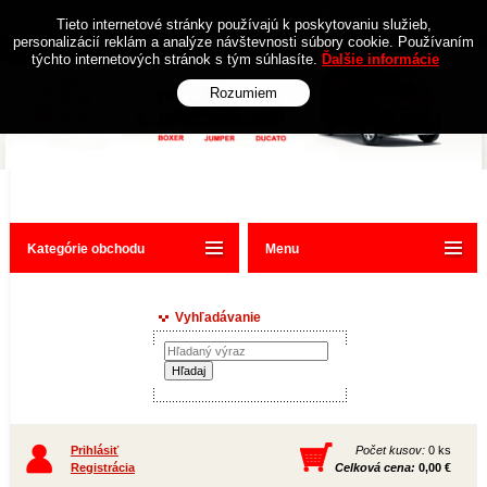
Obchodné podmienky
Kontakt
Tieto internetové stránky používajú k poskytovaniu služieb,
personalizácií reklám a analýze návštevnosti súbory cookie. Používaním
týchto internetových stránok s tým súhlasíte.
Ďalšie informácie
Rozumiem
Kategórie obchodu
Menu
Vyhľadávanie
Prihlásiť
Počet kusov:
0 ks
Registrácia
Celková cena:
0,00 €