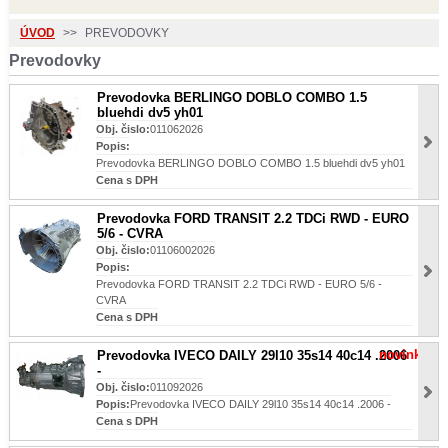
ÚVOD
>>
PREVODOVKY
Prevodovky
Prevodovka BERLINGO DOBLO COMBO 1.5
bluehdi dv5 yh01
Obj. čislo:
011062026
Popis:
Prevodovka BERLINGO DOBLO COMBO 1.5 bluehdi dv5 yh01
Cena s DPH
Prevodovka FORD TRANSIT 2.2 TDCi RWD - EURO
5/6 - CVRA
Obj. čislo:
01106002026
Popis:
Prevodovka FORD TRANSIT 2.2 TDCi RWD - EURO 5/6 -
CVRA
Cena s DPH
novinka
Prevodovka IVECO DAILY 29l10 35s14 40c14 .2006
-
Obj. čislo:
011092026
Popis:
Prevodovka IVECO DAILY 29l10 35s14 40c14 .2006 -
Cena s DPH