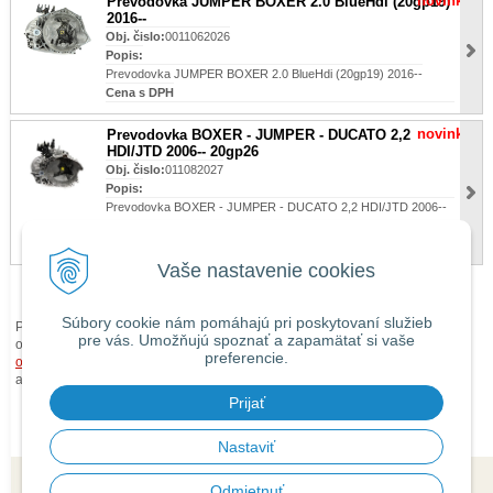
novinka
Prevodovka JUMPER BOXER 2.0 BlueHdi (20gp19)
2016--
Obj. čislo:
0011062026
Popis:
Prevodovka JUMPER BOXER 2.0 BlueHdi (20gp19) 2016--
Cena s DPH
novinka
Prevodovka BOXER - JUMPER - DUCATO 2,2
HDI/JTD 2006-- 20gp26
Obj. čislo:
011082027
Popis:
Prevodovka BOXER - JUMPER - DUCATO 2,2 HDI/JTD 2006--
20gp26
Cena s DPH
Vaše nastavenie cookies
Súbory cookie nám pomáhajú pri poskytovaní služieb
Pri zaslaní tovaru mimo územia Slovenskej republiky budú ku každej
pre vás. Umožňujú spoznať a zapamätať si vaše
objednávke prirátané
náklady na dopravu mimo územia SR
podľa
preferencie.
obchodných podmienok
. O cene Vás budeme vopred informovať telefonicky
alebo e-mailom.
Prijať
Nastaviť
Odmietnuť