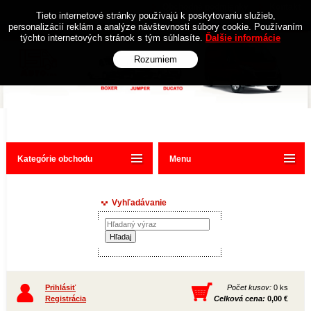
Obchodné podmienky
Kontakt
Tieto internetové stránky používajú k poskytovaniu služieb,
personalizácií reklám a analýze návštevnosti súbory cookie. Používaním
týchto internetových stránok s tým súhlasíte.
Ďalšie informácie
Rozumiem
Kategórie obchodu
Menu
Vyhľadávanie
Prihlásiť
Počet kusov:
0 ks
Registrácia
Celková cena:
0,00 €