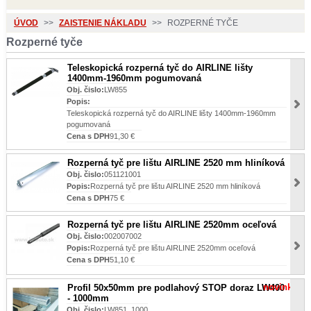
ÚVOD
>>
ZAISTENIE NÁKLADU
>>
ROZPERNÉ TYČE
Rozperné tyče
Teleskopická rozperná tyč do AIRLINE lišty
1400mm-1960mm pogumovaná
Obj. čislo:
LW855
Popis:
Teleskopická rozperná tyč do AIRLINE lišty 1400mm-1960mm
pogumovaná
Cena s DPH
91,30 €
Rozperná tyč pre lištu AIRLINE 2520 mm hliníková
Obj. čislo:
051121001
Popis:
Rozperná tyč pre lištu AIRLINE 2520 mm hliníková
Cena s DPH
75 €
Rozperná tyč pre lištu AIRLINE 2520mm oceľová
Obj. čislo:
002007002
Popis:
Rozperná tyč pre lištu AIRLINE 2520mm oceľová
Cena s DPH
51,10 €
novinka
Profil 50x50mm pre podlahový STOP doraz LW400
- 1000mm
Obj. čislo:
LW851_1000