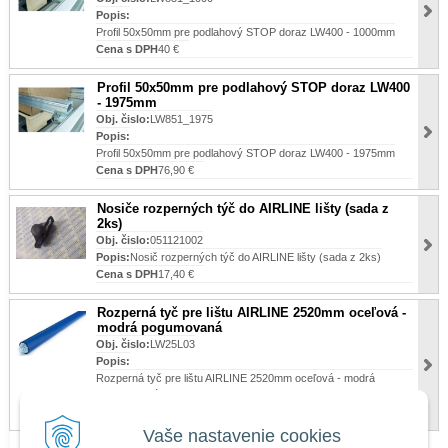
Popis:
Profil 50x50mm pre podlahový STOP doraz LW400 - 1000mm
Cena s DPH
40 €
Profil 50x50mm pre podlahový STOP doraz LW400
- 1975mm
Obj. čislo:
LW851_1975
Popis:
Profil 50x50mm pre podlahový STOP doraz LW400 - 1975mm
Cena s DPH
76,90 €
Nosiče rozperných týč do AIRLINE lišty (sada z
2ks)
Obj. čislo:
051121002
Popis:
Nosič rozperných týč do AIRLINE lišty (sada z 2ks)
Cena s DPH
17,40 €
Rozperná tyč pre lištu AIRLINE 2520mm oceľová -
modrá pogumovaná
Obj. čislo:
LW25L03
Popis:
Rozperná tyč pre lištu AIRLINE 2520mm oceľová - modrá
pogumovaná
Cena s DPH
56 €
Vaše nastavenie cookies