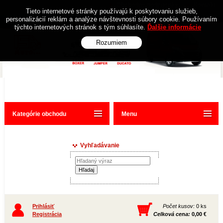
Obchodné podmienky
Kontakt
Tieto internetové stránky používajú k poskytovaniu služieb,
personalizácií reklám a analýze návštevnosti súbory cookie. Používaním
týchto internetových stránok s tým súhlasíte.
Ďalšie informácie
Rozumiem
Kategórie obchodu
Menu
Vyhľadávanie
Prihlásiť
Počet kusov:
0 ks
Registrácia
Celková cena:
0,00 €