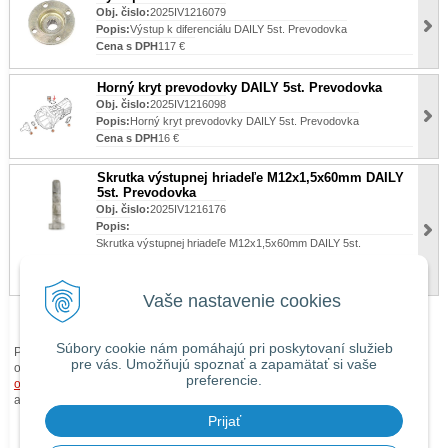
Obj. čislo:
2025IV1216079
Popis:
Výstup k diferenciálu DAILY 5st. Prevodovka
Cena s DPH
117 €
Horný kryt prevodovky DAILY 5st. Prevodovka
Obj. čislo:
2025IV1216098
Popis:
Horný kryt prevodovky DAILY 5st. Prevodovka
Cena s DPH
16 €
Skrutka výstupnej hriadeľe M12x1,5x60mm DAILY
5st. Prevodovka
Obj. čislo:
2025IV1216176
Popis:
Skrutka výstupnej hriadeľe M12x1,5x60mm DAILY 5st.
Prevodovka
Cena s DPH
15 €
Vaše nastavenie cookies
Súbory cookie nám pomáhajú pri poskytovaní služieb
Pri zaslaní tovaru mimo územia Slovenskej republiky budú ku každej
pre vás. Umožňujú spoznať a zapamätať si vaše
objednávke prirátané
náklady na dopravu mimo územia SR
podľa
preferencie.
obchodných podmienok
. O cene Vás budeme vopred informovať telefonicky
alebo e-mailom.
Prijať