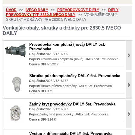
ÚVOD
>>
IVECO DAILY
>>
PREVODOVKOVE DIELY
>>
DIELY
PREVODOVKY TYP 2830.5 IVECO DAILY
>>
VONKAJŠIE OBALY,
SKRUTKY A DRŽIAKY PRE 2830.5 IVECO DAILY
Vonkajšie obaly, skrutky a držiaky pre 2830.5 IVECO
DAILY
Prevodovka kompletná (nová) DAILY 5st.
Prevodovka
Obj. čislo:
2025IV1216095
Popis:
Prevodovka kompletná (nová) DAILY 5st. Prevodovka
Cena s DPH
2 522 €
Skrutka púzdra spiatočky DAILY 5st. Prevodovka
Obj. čislo:
2025IV1216177
Popis:
Skrtuka púzdra spiatočky DAILY 5st. Prevodovka
Cena s DPH
1 €
Zadný kryt prevodovky DAILY 5st. Prevodovka
Obj. čislo:
2025IV1216077
Popis:
Zadný kryt prevodovky DAILY 5st. Prevodovka
Cena s DPH
114 €
Výstup k diferenciálu DAILY 5st. Prevodovka