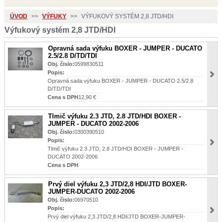
ÚVOD
>>
VÝFUKY
>>
VÝFUKOVÝ SYSTÉM 2,8 JTD/HDI
Výfukový systém 2,8 JTD/HDI
Opravná sada výfuku BOXER - JUMPER - DUCATO
2.5/2.8 D/TD/TDI
Obj. čislo:
0599830511
Popis:
Opravná sada výfuku BOXER - JUMPER - DUCATO 2.5/2.8
D/TD/TDI
Cena s DPH
12,90 €
Tlmič výfuku 2.3 JTD, 2.8 JTD/HDI BOXER -
JUMPER - DUCATO 2002-2006
Obj. čislo:
0300390510
Popis:
Tlmič výfuku 2.3 JTD, 2.8 JTD/HDI BOXER - JUMPER -
DUCATO 2002-2006
Cena s DPH
Prvý diel výfuku 2,3 JTD/2,8 HDI/JTD BOXER-
JUMPER-DUCATO 2002-2006
Obj. čislo:
06970510
Popis:
Prvý diel výfuku 2,3 JTD/2,8 HDI/JTD BOXER-JUMPER-