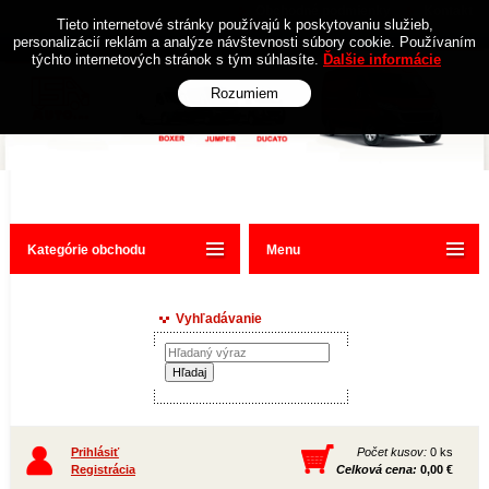
Obchodné podmienky
Kontakt
Tieto internetové stránky používajú k poskytovaniu služieb,
personalizácií reklám a analýze návštevnosti súbory cookie. Používaním
týchto internetových stránok s tým súhlasíte.
Ďalšie informácie
Rozumiem
Kategórie obchodu
Menu
Vyhľadávanie
Prihlásiť
Počet kusov:
0 ks
Registrácia
Celková cena:
0,00 €