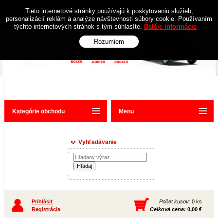
Obchodné podmienky
Kontakt
Tieto internetové stránky používajú k poskytovaniu služieb,
personalizácií reklám a analýze návštevnosti súbory cookie. Používaním
týchto internetových stránok s tým súhlasíte.
Ďalšie informácie
Rozumiem
Kategórie obchodu
Menu
Vyhľadávanie
Prihlásiť
Počet kusov:
0 ks
Registrácia
Celková cena:
0,00 €