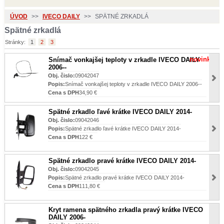
ÚVOD
>>
IVECO DAILY
>>
SPÄTNÉ ZRKADLÁ
Spätné zrkadlá
Stránky:
1
2
3
novinka
Snímač vonkajšej teploty v zrkadle IVECO DAILY
2006--
Obj. čislo:
09042047
Popis:
Snímač vonkajšej teploty v zrkadle IVECO DAILY 2006--
Cena s DPH
34,90 €
Spätné zrkadlo ľavé krátke IVECO DAILY 2014-
Obj. čislo:
09042046
Popis:
Spätné zrkadlo ľavé krátke IVECO DAILY 2014-
Cena s DPH
122 €
Spätné zrkadlo pravé krátke IVECO DAILY 2014-
Obj. čislo:
09042045
Popis:
Spätné zrkadlo pravé krátke IVECO DAILY 2014-
Cena s DPH
111,80 €
Kryt ramena spätného zrkadla pravý krátke IVECO
DAILY 2006-