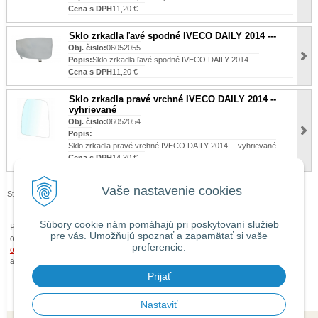
Cena s DPH
11,20 €
Sklo zrkadla ľavé spodné IVECO DAILY 2014 ---
Obj. čislo:
06052055
Popis:
Sklo zrkadla ľavé spodné IVECO DAILY 2014 ---
Cena s DPH
11,20 €
Sklo zrkadla pravé vrchné IVECO DAILY 2014 --
vyhrievané
Obj. čislo:
06052054
Popis:
Sklo zrkadla pravé vrchné IVECO DAILY 2014 -- vyhrievané
Cena s DPH
14,30 €
Vaše nastavenie cookies
Stránky:
1
2
3
Súbory cookie nám pomáhajú pri poskytovaní služieb
Pri zaslaní tovaru mimo územia Slovenskej republiky budú ku každej
pre vás. Umožňujú spoznať a zapamätať si vaše
objednávke prirátané
náklady na dopravu mimo územia SR
podľa
preferencie.
obchodných podmienok
. O cene Vás budeme vopred informovať telefonicky
alebo e-mailom.
Prijať
Nastaviť