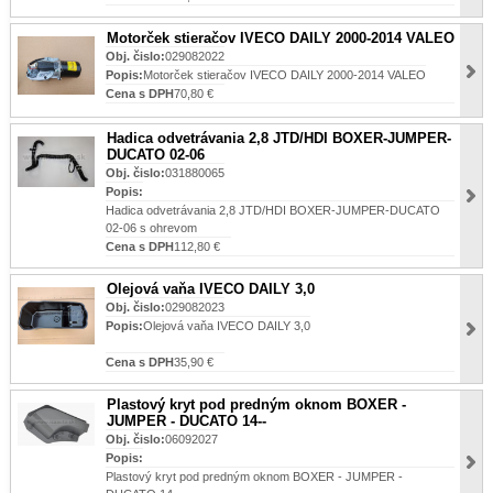
Motorček stieračov IVECO DAILY 2000-2014 VALEO
Obj. čislo:
029082022
Popis:
Motorček stieračov IVECO DAILY 2000-2014 VALEO
Cena s DPH
70,80 €
Hadica odvetrávania 2,8 JTD/HDI BOXER-JUMPER-
DUCATO 02-06
Obj. čislo:
031880065
Popis:
Hadica odvetrávania 2,8 JTD/HDI BOXER-JUMPER-DUCATO
02-06 s ohrevom
Cena s DPH
112,80 €
Olejová vaňa IVECO DAILY 3,0
Obj. čislo:
029082023
Popis:
Olejová vaňa IVECO DAILY 3,0
Cena s DPH
35,90 €
Plastový kryt pod predným oknom BOXER -
JUMPER - DUCATO 14--
Obj. čislo:
06092027
Popis:
Plastový kryt pod predným oknom BOXER - JUMPER -