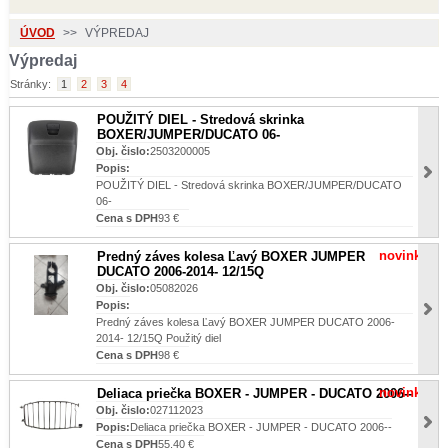
ÚVOD
>>
VÝPREDAJ
Výpredaj
Stránky:
1
2
3
4
POUŽITÝ DIEL - Stredová skrinka
BOXER/JUMPER/DUCATO 06-
Obj. čislo:
2503200005
Popis:
POUŽITÝ DIEL - Stredová skrinka BOXER/JUMPER/DUCATO
06-
Cena s DPH
93 €
novinka
Predný záves kolesa Ľavý BOXER JUMPER
DUCATO 2006-2014- 12/15Q
Obj. čislo:
05082026
Popis:
Predný záves kolesa Ľavý BOXER JUMPER DUCATO 2006-
2014- 12/15Q Použitý diel
Cena s DPH
98 €
novinka
Deliaca priečka BOXER - JUMPER - DUCATO 2006--
Obj. čislo:
027112023
Popis:
Deliaca priečka BOXER - JUMPER - DUCATO 2006--
Cena s DPH
55,40 €