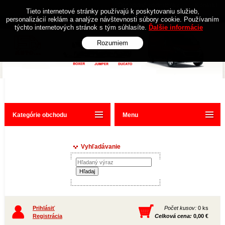
Obchodné podmienky
Kontakt
Tieto internetové stránky používajú k poskytovaniu služieb,
personalizácií reklám a analýze návštevnosti súbory cookie. Používaním
týchto internetových stránok s tým súhlasíte.
Ďalšie informácie
Rozumiem
Kategórie obchodu
Menu
Vyhľadávanie
Prihlásiť
Počet kusov:
0 ks
Registrácia
Celková cena:
0,00 €