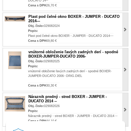
DUCATO 14--
Cena s DPH
26,70 €
Plast pod čelné okno BOXER - JUMPER - DUCATO
2014---
Obj. čislo:
029082024
Popis:
Plast pod čelné okno BOXER - JUMPER - DUCATO 2014---
Cena s DPH
69,80 €
vnútorné obloženie ľavých zadných derí - spodné
BOXER-JUMPER-DUCATO 2006-
Obj. čislo:
029082025
Popis:
vnútorné obloženie ľavých zadných derí - spodné BOXER-
JUMPER-DUCATO 2006- ORIG.DIEL
Cena s DPH
30,30 €
Náraznik predný - stred BOXER - JUMPER -
DUCATO 2014 --
Obj. čislo:
029082026
Popis:
Náraznik predný - stred BOXER - JUMPER - DUCATO 2014 --
Cena s DPH
44,10 €