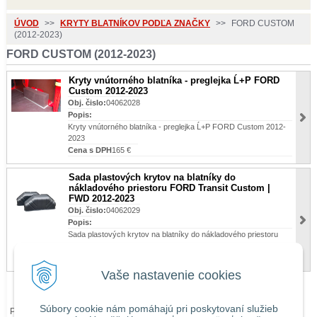
ÚVOD
>>
KRYTY BLATNÍKOV PODĽA ZNAČKY
>>
FORD CUSTOM
(2012-2023)
FORD CUSTOM (2012-2023)
Kryty vnútorného blatníka - preglejka Ĺ+P FORD
Custom 2012-2023
Obj. čislo:
04062028
Popis:
Kryty vnútorného blatníka - preglejka Ĺ+P FORD Custom 2012-
2023
Cena s DPH
165 €
Sada plastových krytov na blatníky do
nákladového priestoru FORD Transit Custom |
FWD 2012-2023
Obj. čislo:
04062029
Popis:
Sada plastových krytov na blatníky do nákladového priestoru
FORD Transit Custom | FWD 2012-2023
Cena s DPH
129 €
Vaše nastavenie cookies
Súbory cookie nám pomáhajú pri poskytovaní služieb
Pri zaslaní tovaru mimo územia Slovenskej republiky budú ku každej