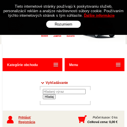
Obchodné podmienky
Kontakt
Tieto internetové stránky používajú k poskytovaniu služieb,
personalizácií reklám a analýze návštevnosti súbory cookie. Používaním
týchto internetových stránok s tým súhlasíte.
Ďalšie informácie
Rozumiem
Kategórie obchodu
Menu
Vyhľadávanie
Prihlásiť
Počet kusov:
0 ks
Registrácia
Celková cena:
0,00 €