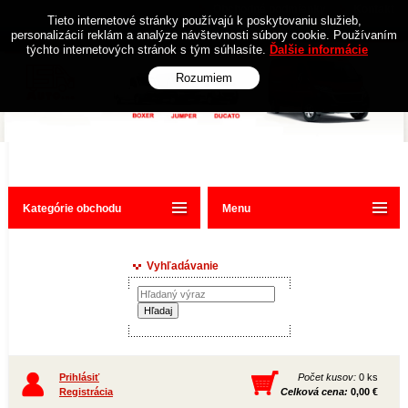
Obchodné podmienky
Kontakt
Tieto internetové stránky používajú k poskytovaniu služieb,
personalizácií reklám a analýze návštevnosti súbory cookie. Používaním
týchto internetových stránok s tým súhlasíte.
Ďalšie informácie
Rozumiem
Kategórie obchodu
Menu
Vyhľadávanie
Prihlásiť
Počet kusov:
0 ks
Registrácia
Celková cena:
0,00 €