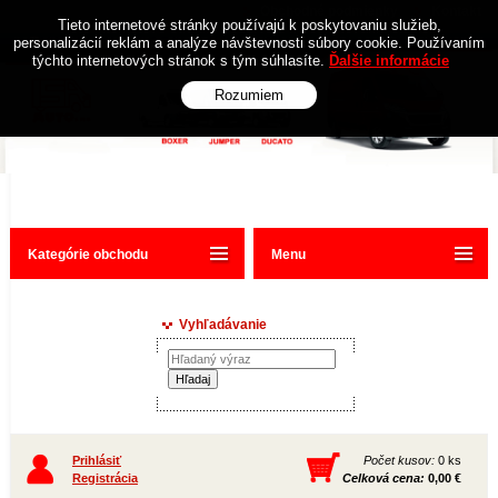
Obchodné podmienky
Kontakt
Tieto internetové stránky používajú k poskytovaniu služieb,
personalizácií reklám a analýze návštevnosti súbory cookie. Používaním
týchto internetových stránok s tým súhlasíte.
Ďalšie informácie
Rozumiem
Kategórie obchodu
Menu
Vyhľadávanie
Prihlásiť
Počet kusov:
0 ks
Registrácia
Celková cena:
0,00 €