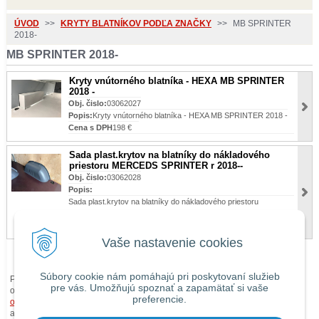
ÚVOD
>>
KRYTY BLATNÍKOV PODĽA ZNAČKY
>>
MB SPRINTER
2018-
MB SPRINTER 2018-
Kryty vnútorného blatníka - HEXA MB SPRINTER
2018 -
Obj. čislo:
03062027
Popis:
Kryty vnútorného blatníka - HEXA MB SPRINTER 2018 -
Cena s DPH
198 €
Sada plast.krytov na blatníky do nákladového
priestoru MERCEDS SPRINTER r 2018--
Obj. čislo:
03062028
Popis:
Sada plast.krytov na blatníky do nákladového priestoru
MERCEDS SPRINTER r 2018--
Cena s DPH
129 €
Vaše nastavenie cookies
Súbory cookie nám pomáhajú pri poskytovaní služieb
Pri zaslaní tovaru mimo územia Slovenskej republiky budú ku každej
pre vás. Umožňujú spoznať a zapamätať si vaše
objednávke prirátané
náklady na dopravu mimo územia SR
podľa
preferencie.
obchodných podmienok
. O cene Vás budeme vopred informovať telefonicky
alebo e-mailom.