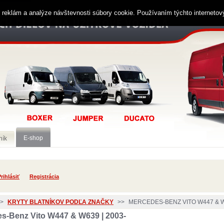
ií reklám a analýze návštevnosti súbory cookie. Používaním týchto interneto
E-shop
ník
rihlásiť
Registrácia
>
KRYTY BLATNÍKOV PODĽA ZNAČKY
>>
MERCEDES-BENZ VITO W447 & W6
s-Benz Vito W447 & W639 | 2003-