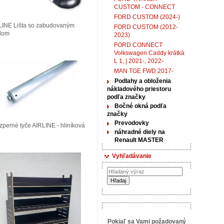
CUSTOM - CONNECT
FORD CUSTOM (2024-)
LINE Lišta so zabudovaným
FORD CUSTOM (2012-
tlom
2023)
FORD CONNECT
Volkswagen Caddy krátká
L 1, | 2021-, 2022-
MAN TGE FWD 2017-
Podlahy a obloženia
nákladového priestoru
podľa značky
Bočné okná podľa
značky
Prevodovky
perné tyče AIRLINE - hliníková
náhradné diely na
Renault MASTER
Vyhľadávanie
Pokiaľ sa Vami požadovaný