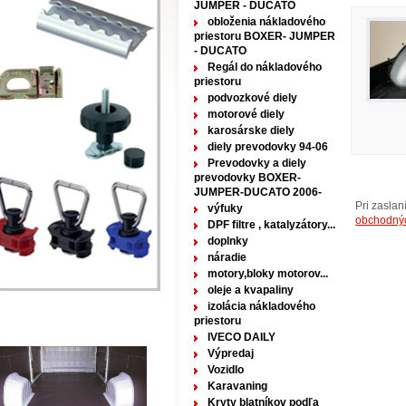
JUMPER - DUCATO
obloženia nákladového
priestoru BOXER- JUMPER
- DUCATO
Regál do nákladového
priestoru
podvozkové diely
motorové diely
karosárske diely
diely prevodovky 94-06
Prevodovky a diely
prevodovky BOXER-
JUMPER-DUCATO 2006-
Pri zasla
výfuky
obchodný
DPF filtre , katalyzátory...
doplnky
náradie
motory,bloky motorov...
oleje a kvapaliny
izolácia nákladového
priestoru
IVECO DAILY
Výpredaj
Vozidlo
Karavaning
Kryty blatníkov podľa