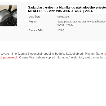
Sada plast.krytov na blatníky do nákladového priest
MERCEDES -Benz Vito W447 & W639 | 2003-
Obj. čislo:
03062036
Popis:
Sada plast.krytov na blatníky do náklad
W639 | 2003-
Cena s DPH
135 €
ní tovaru mimo územia Slovenskej republiky budú ku každej objednávke prirátané
n
ch podmienok
. O cene Vás budeme vopred informovať telefonicky alebo e-mailom.