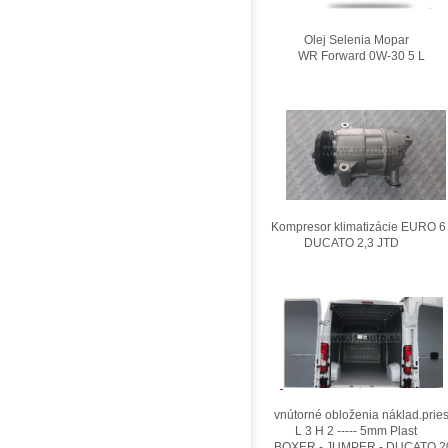
Olej Selenia Mopar
WR Forward 0W-30 5 L
Kompresor klimatizácie EURO 6
DUCATO 2,3 JTD
vnútorné obloženia náklad.pries
L 3 H 2 ----- 5mm Plast
BOXER - JUMPER - DUCATO 2