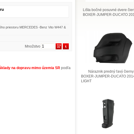
oru
Lišta bočné posuvné dvere čie
BOXER-JUMPER-DUCATO 201
ového priestoru MERCEDES -Benz Vito W447 &
Množstvo
áklady na dopravu mimo územia SR
podľa
Náraznik predný ľavý čierny
BOXER-JUMPER-DUCATO 2014
LIGHT