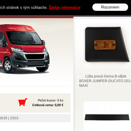
Rozumiem
vých stránok s tým súhlasíte.
Ďalšie informácie
Obchodné podmienky
Kontakt
Lišta pravá čierna B-stĺpik
BOXER-JUMPER-DUCATO 2014
MAXI
Počet kusov:
0 ks
Celková cena:
0,00 €
39 | 2003-