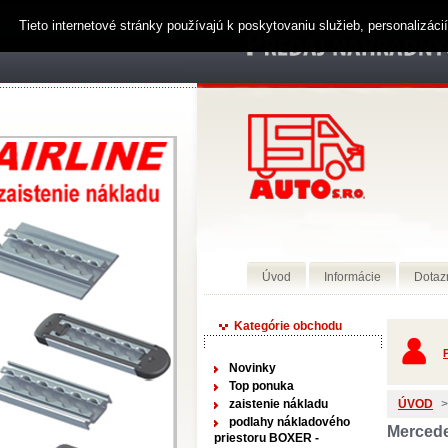
Tieto internetové stránky používajú k poskytovaniu služieb, personalizác
Úvod
Informácie
Dotaz
Kategórie obchodu
P
Novinky
Top ponuka
zaistenie nákladu
ÚVOD
>
podlahy nákladového
Mercede
priestoru BOXER -