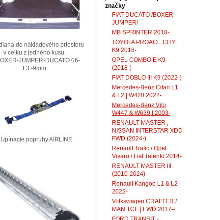
značky
FIAT DUCATO /BOXER
JUMPER/
MB SPRINTER 2018-
TOYOTA PROACE CITY
laha do nákladového priestoru
K9 2018-
elku z jedného kusu.
OPEL COMBO E K9
XER-JUMPER-DUCATO 06-
(2018-)
3 -9mm
FIAT DOBLO III K9 (2022-)
Mercedes-Benz Citan L1
& L2 | W420 2022-
Mercedes-Benz Vito
W447 & W639 | 2003-
RENAULT MASTER ,
NISSAN INTERSTAR XDD
FWD (2024-)
nacie popruhy AIRLINE
Renault Trafic / Opel
Vivaro / Fiat Talento 2014-
RENAULT MASTER III
(2010-2024)
Renault Kangoo L1 & L2 |
2022-
Volkswagen CRAFTER /
MAN TGE | FWD 2017--
FORD TRANSIT -