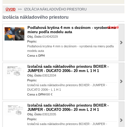
ÚVOD
>>
IZOLÁCIA NÁKLADOVÉHO PRIESTORU
izolácia nákladového priestoru
novinka
Podlahová krytina 4 mm s dezénom - vyrobená na
mieru podľa modelu auta
Obj. čislo:
014042029
Popis:
Podlahová krytina 4 mm s dezénom - vyrobená na mieru podľa
modelu auta
Cena s DPH
Izolačná sada nákladového priestoru BOXER -
JUMPER - DUCATO 2006-- 20 mm L 1 H 1
Obj. čislo:
03012034
Popis:
Izolačná sada nákladového priestoru BOXER - JUMPER -
DUCATO 2006-- L 1 H 1
Cena s DPH
498 €
Izolačná sada nákladového priestoru BOXER -
JUMPER - DUCATO 2006-- 20 mm L 2 H 1
Obj. čislo:
03012035
Popis:
Izolačná sada nákladového priestoru BOXER - JUMPER -