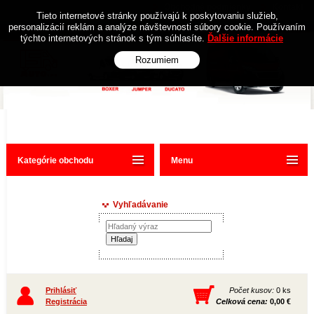
Obchodné podmienky
Kontakt
Tieto internetové stránky používajú k poskytovaniu služieb,
personalizácií reklám a analýze návštevnosti súbory cookie. Používaním
týchto internetových stránok s tým súhlasíte.
Ďalšie informácie
Rozumiem
Kategórie obchodu
Menu
Vyhľadávanie
Prihlásiť
Počet kusov:
0 ks
Registrácia
Celková cena:
0,00 €