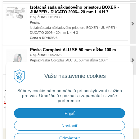
Izolačná sada nákladového priestoru BOXER -
JUMPER - DUCATO 2006-- 20 mm L 4 H 3
Obj. čislo:
03012039
Popis:
Izolačná sada nákladového priestoru BOXER - JUMPER -
DUCATO 2006-- 20 mm L 4 H 3
Cena s DPH
695 €
Páska Coroplast ALU SE 50 mm dĺžka 100 m
Obj. čislo:
02052023
Popis:
Páska Coroplast ALU SE 50 mm dĺžka 100 m
Cena s DPH
20,40 €
Vaše nastavenie cookies
Súbory cookie nám pomáhajú pri poskytovaní služieb
Pri zaslaní tovaru mimo územia Slovenskej republiky budú ku každej
pre vás. Umožňujú spoznať a zapamätať si vaše
objednávke prirátané
náklady na dopravu mimo územia SR
podľa
preferencie.
obchodných podmienok
. O cene Vás budeme vopred informovať telefonicky
alebo e-mailom.
Prijať
Nastaviť
Odmietnuť