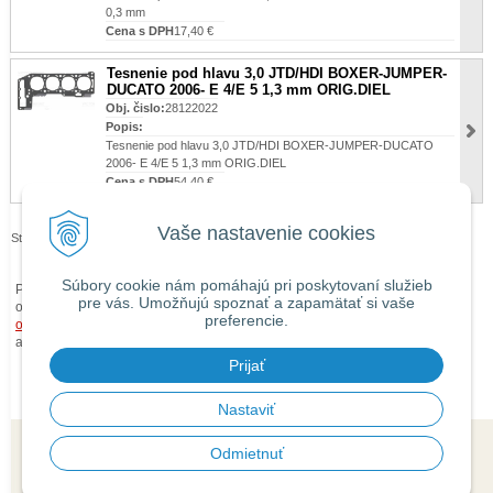
0,3 mm
Cena s DPH
17,40 €
Tesnenie pod hlavu 3,0 JTD/HDI BOXER-JUMPER-
DUCATO 2006- E 4/E 5 1,3 mm ORIG.DIEL
Obj. čislo:
28122022
Popis:
Tesnenie pod hlavu 3,0 JTD/HDI BOXER-JUMPER-DUCATO
2006- E 4/E 5 1,3 mm ORIG.DIEL
Cena s DPH
54,40 €
Vaše nastavenie cookies
Stránky:
1
2
3
4
5
…
>|
Súbory cookie nám pomáhajú pri poskytovaní služieb
Pri zaslaní tovaru mimo územia Slovenskej republiky budú ku každej
pre vás. Umožňujú spoznať a zapamätať si vaše
objednávke prirátané
náklady na dopravu mimo územia SR
podľa
preferencie.
obchodných podmienok
. O cene Vás budeme vopred informovať telefonicky
alebo e-mailom.
Prijať
Nastaviť
Odmietnuť
© 2026 isaauto.sk •
tvorba eshopu cez UNIobchod
,
webhosting
spoločnosti
WEBYGROUP