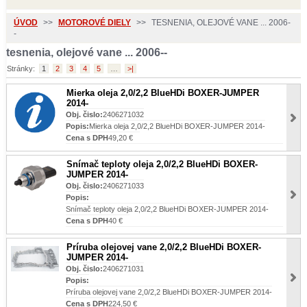
ÚVOD
>>
MOTOROVÉ DIELY
>>
TESNENIA, OLEJOVÉ VANE ... 2006-
-
tesnenia, olejové vane ... 2006--
Stránky:
1
2
3
4
5
…
>|
Mierka oleja 2,0/2,2 BlueHDi BOXER-JUMPER
2014-
Obj. čislo:
2406271032
Popis:
Mierka oleja 2,0/2,2 BlueHDi BOXER-JUMPER 2014-
Cena s DPH
49,20 €
Snímač teploty oleja 2,0/2,2 BlueHDi BOXER-
JUMPER 2014-
Obj. čislo:
2406271033
Popis:
Snímač teploty oleja 2,0/2,2 BlueHDi BOXER-JUMPER 2014-
Cena s DPH
40 €
Príruba olejovej vane 2,0/2,2 BlueHDi BOXER-
JUMPER 2014-
Obj. čislo:
2406271031
Popis:
Príruba olejovej vane 2,0/2,2 BlueHDi BOXER-JUMPER 2014-
Cena s DPH
224,50 €