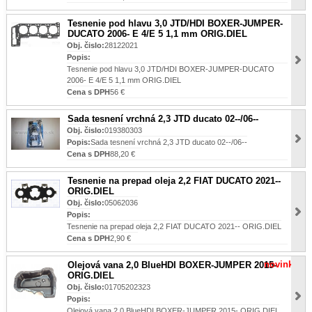
Tesnenie pod hlavu 3,0 JTD/HDI BOXER-JUMPER-
DUCATO 2006- E 4/E 5 1,1 mm ORIG.DIEL
Obj. čislo:
28122021
Popis:
Tesnenie pod hlavu 3,0 JTD/HDI BOXER-JUMPER-DUCATO
2006- E 4/E 5 1,1 mm ORIG.DIEL
Cena s DPH
56 €
Sada tesnení vrchná 2,3 JTD ducato 02--/06--
Obj. čislo:
019380303
Popis:
Sada tesnení vrchná 2,3 JTD ducato 02--/06--
Cena s DPH
88,20 €
Tesnenie na prepad oleja 2,2 FIAT DUCATO 2021--
ORIG.DIEL
Obj. čislo:
05062036
Popis:
Tesnenie na prepad oleja 2,2 FIAT DUCATO 2021-- ORIG.DIEL
Cena s DPH
2,90 €
novinka
Olejová vana 2,0 BlueHDI BOXER-JUMPER 2015-
ORIG.DIEL
Obj. čislo:
01705202323
Popis:
Olejová vana 2,0 BlueHDI BOXER-JUMPER 2015- ORIG.DIEL