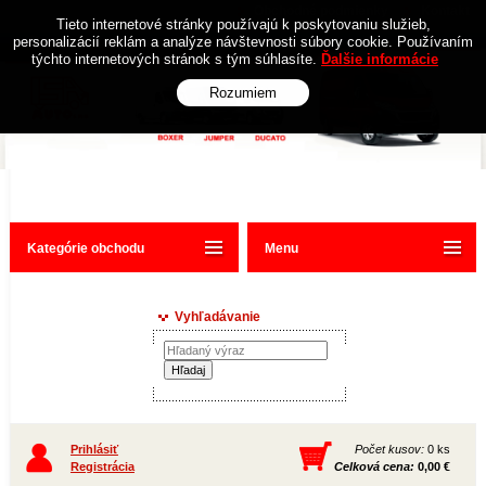
Obchodné podmienky
Kontakt
Tieto internetové stránky používajú k poskytovaniu služieb,
personalizácií reklám a analýze návštevnosti súbory cookie. Používaním
týchto internetových stránok s tým súhlasíte.
Ďalšie informácie
Rozumiem
Kategórie obchodu
Menu
Vyhľadávanie
Prihlásiť
Počet kusov:
0 ks
Registrácia
Celková cena:
0,00 €