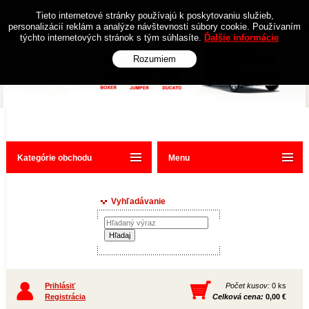
Obchodné podmienky
Kontakt
Tieto internetové stránky používajú k poskytovaniu služieb,
personalizácií reklám a analýze návštevnosti súbory cookie. Používaním
týchto internetových stránok s tým súhlasíte.
Ďalšie informácie
Rozumiem
Kategórie obchodu
Menu
Vyhľadávanie
Prihlásiť
Počet kusov:
0 ks
Registrácia
Celková cena:
0,00 €