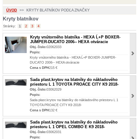
ÚVOD
>>
KRYTY BLATNÍKOV PODĽA ZNAČKY
Kryty blatníkov
Stránky:
1
2
3
4
Kryty vnútorného blatníka - HEXA Ĺ+P BOXER-
JUMPER-DUCATO 2006-- HEXA otváracie
Obj. čislo:
02062033
Popis:
Kryty vnútorného blatníka - HEXA Ĺ+P BOXER-JUMPER-
DUCATO 2006-- HEXA otváracie
Cena s DPH
215 €
Sada plast.krytov na blatníky do nákladového
priestoru L 1 TOYOTA PROACE CITY K9 2018-
Obj. čislo:
03062029
Popis:
Sada plast.krytov na blatníky do nákladového priestoru L 1
TOYOTA PROACE CITY K9 2018-
Cena s DPH
132 €
Sada plast.krytov na blatníky do nákladového
priestoru L 1 OPEL COMBO E K9 2018-
Obj. čislo:
03062031
Popis: