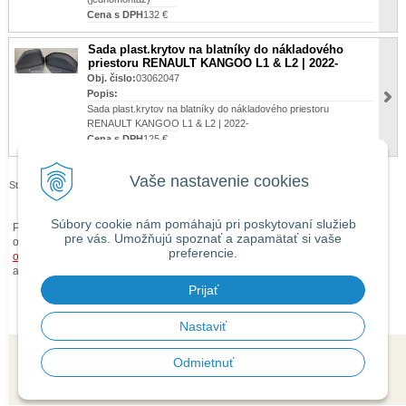
Cena s DPH
132 €
Sada plast.krytov na blatníky do nákladového
priestoru RENAULT KANGOO L1 & L2 | 2022-
Obj. čislo:
03062047
Popis:
Sada plast.krytov na blatníky do nákladového priestoru
RENAULT KANGOO L1 & L2 | 2022-
Cena s DPH
125 €
Vaše nastavenie cookies
Stránky:
1
2
3
4
Súbory cookie nám pomáhajú pri poskytovaní služieb
Pri zaslaní tovaru mimo územia Slovenskej republiky budú ku každej
pre vás. Umožňujú spoznať a zapamätať si vaše
objednávke prirátané
náklady na dopravu mimo územia SR
podľa
preferencie.
obchodných podmienok
. O cene Vás budeme vopred informovať telefonicky
alebo e-mailom.
Prijať
Nastaviť
Odmietnuť
© 2026 isaauto.sk •
tvorba eshopu cez UNIobchod
,
webhosting
spoločnosti
WEBYGROUP