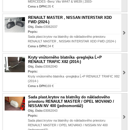
MERCEDES -Benz Vito W447 & W639 | 2003-
Cena s DPH
135 €
RENAULT MASTER , NISSAN INTERSTAR XDD
FWD (2024-)
Obj. čislo:
03062037
Popis:
Sada plast.krytov na blatníky do nákladového priestoru
RENAULT MASTER , NISSAN INTERSTAR XDD FWD (2024-)
Cena s DPH
134 €
Kryty vnútorného blatníka -preglejka Ĺ+P
RENAULT TRAFIC X82 (2014-)
Obj. čislo:
03062040
Popis:
Kryty vnútorného blatníka -preglejka Ĺ+P RENAULT TRAFIC X82
(2014-)
Cena s DPH
169 €
Sada plast.krytov na blatníky do nákladového
priestoru RENAULT MASTER / OPEL MOVANO /
NISSAN NV 400 (jednomontáž)
Obj. čislo:
03062043
Popis:
Sada plast.krytov na blatníky do nákladového priestoru
RENAULT MASTER / OPEL MOVANO / NISSAN NV 400
(jednomontáž)