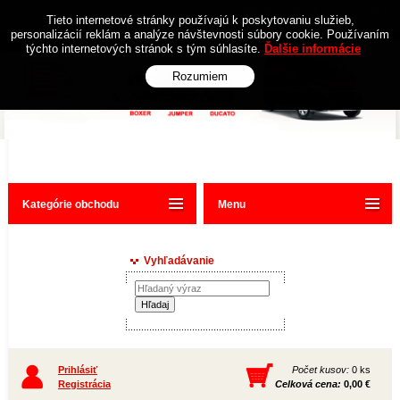
Obchodné podmienky
Kontakt
Tieto internetové stránky používajú k poskytovaniu služieb,
personalizácií reklám a analýze návštevnosti súbory cookie. Používaním
týchto internetových stránok s tým súhlasíte.
Ďalšie informácie
Rozumiem
Kategórie obchodu
Menu
Vyhľadávanie
Prihlásiť
Počet kusov:
0 ks
Registrácia
Celková cena:
0,00 €