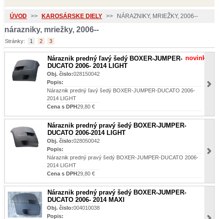
ÚVOD
>>
KAROSÁRSKE DIELY
>>
NÁRAZNIKY, MRIEŽKY, 2006--
nárazniky, mriežky, 2006--
Stránky:
1
2
3
novinka
Náraznik predný ľavý šedý BOXER-JUMPER-
DUCATO 2006- 2014 LIGHT
Obj. čislo:
028150042
Popis:
Náraznik predný ľavý šedý BOXER-JUMPER-DUCATO 2006-
2014 LIGHT
Cena s DPH
29,80 €
Náraznik predný pravý šedý BOXER-JUMPER-
DUCATO 2006-2014 LIGHT
Obj. čislo:
028050042
Popis:
Náraznik predný pravý šedý BOXER-JUMPER-DUCATO 2006-
2014 LIGHT
Cena s DPH
29,80 €
Náraznik predný pravý šedý BOXER-JUMPER-
DUCATO 2006- 2014 MAXI
Obj. čislo:
004010038
Popis: