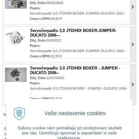
Obj. čislo:
054610646
Popis:
Servočerpadlo 3,0 JTD/HDI BOXER-JUMPER-DUCATO 2011--
Cena s DPH
183,50 €
Servočerpadlo 3,0 JTD/HDI BOXER-JUMPER-
DUCATO 2006---
Obj. čislo:
01092021
Popis:
Servočerpadlo 3,0 JTD/HDI BOXER-JUMPER-DUCATO 2006--
Cena s DPH
142,50 €
Servočerpadlo 3.0 JTD/HDI BOXER - JUMPER -
DUCATO 2006--
Obj. čislo:
1110760001
Popis:
Servočerpadlo 3.0 JTD/HDI BOXER - JUMPER -DUCATO 2006-
-
Cena s DPH
265,50 €
Vaše nastavenie cookies
Stránky:
1
2
3
4
Súbory cookie nám pomáhajú pri poskytovaní služieb
Pri zaslaní tovaru mimo územia Slovenskej republiky budú ku každej
pre vás. Umožňujú spoznať a zapamätať si vaše
objednávke prirátané
náklady na dopravu mimo územia SR
podľa
preferencie.
obchodných podmienok
. O cene Vás budeme vopred informovať telefonicky