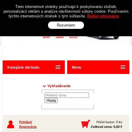
Obchodné podmienky
Kontakt
Tieto internetové stránky používajú k poskytovaniu služieb,
personalizácií reklám a analýze návštevnosti súbory cookie. Používaním
týchto internetových stránok s tým súhlasíte.
Ďalšie informácie
Rozumiem
Kategórie obchodu
Menu
Vyhľadávanie
Prihlásiť
Počet kusov:
0 ks
Registrácia
Celková cena:
0,00 €