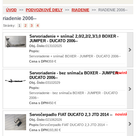
ÚVOD
>>
PODVOZKOVÉ DIELY
>>
RIADENIE
>>
RIADENIE 2006--
riadenie 2006--
Stránky:
1
2
3
4
Servoriadenie + snímač 2,0/2,2/2,3/3,0 BOXER -
JUMPER - DUCATO 2006--
Obj. čislo:
013102025
Popis:
Servoriadenie + snímač BOXER - JUMPER - DUCATO 2006--
Cena s DPH
359 €
novinka
Servoriadenie - bez snímača BOXER - JUMPER -
DUCATO 2006--
Obj. čislo:
03102029
Popis:
Servoriadenie - bez snímača BOXER - JUMPER - DUCATO
2006--
Cena s DPH
450 €
novinka
Servočerpadlo FIAT DUCATO 2,3 JTD 2014 --
Obj. čislo:
021062026
Popis:
Servočerpadlo FIAT DUCATO 2,3 JTD 2014 --
Cena s DPH
193,80 €