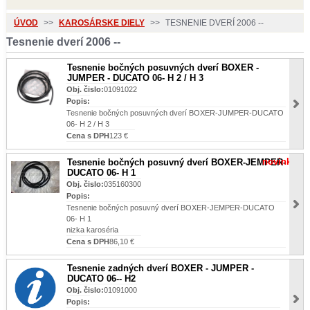
ÚVOD
>>
KAROSÁRSKE DIELY
>>
TESNENIE DVERÍ 2006 --
Tesnenie dverí 2006 --
Tesnenie bočných posuvných dverí BOXER -
JUMPER - DUCATO 06- H 2 / H 3
Obj. čislo:
01091022
Popis:
Tesnenie bočných posuvných dverí BOXER-JUMPER-DUCATO
06- H 2 / H 3
Cena s DPH
123 €
novinka
Tesnenie bočných posuvný dverí BOXER-JEMPER-
DUCATO 06- H 1
Obj. čislo:
035160300
Popis:
Tesnenie bočných posuvný dverí BOXER-JEMPER-DUCATO
06- H 1
nizka karoséria
Cena s DPH
86,10 €
Tesnenie zadných dverí BOXER - JUMPER -
DUCATO 06-- H2
Obj. čislo:
01091000
Popis: