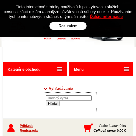
Obchodné podmienky
Kontakt
Tieto internetové stránky používajú k poskytovaniu služieb,
personalizácií reklám a analýze návštevnosti súbory cookie. Používaním
týchto internetových stránok s tým súhlasíte.
Ďalšie informácie
Rozumiem
Kategórie obchodu
Menu
Vyhľadávanie
Prihlásiť
Počet kusov:
0 ks
Registrácia
Celková cena:
0,00 €