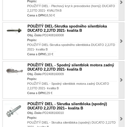
Popis:
POUŽITÝ DIEL - Plechový kryt k prevodovke (horný) DUCATO
2,2JTD 2021- KVALITA B
Cena s DPH
18,50 €
POUŽITÝ DIEL-Skrutka spodného silentbloka
DUCATO 2,2JTD 2021- kvalita B
Obj. čislo:
PD2408160008
Popis:
POUŽITÝ DIEL-Skrutka spodného silentbloka DUCATO 2,2JTD
2021- kvalita B
Cena s DPH
5,10 €
POUŽITÝ DIEL - Spodný silentblok motora zadný
DUCATO 2,2JTD 2021- kvalita B
Obj. čislo:
PD2408160009
Popis:
POUŽITÝ DIEL - Spodný silentblok motora zadný DUCATO
2,2JTD 2021- kvalita B
Cena s DPH
129 €
POUŽITÝ DIEL - Skrutka silentbloka (spodný)
DUCATO 2,2JTD 2021-- kvalita B
Obj. čislo:
PD2408160010
Popis:
POUŽITÝ DIEL - Skrutka silentbloka (spodný) DUCATO 2,2JTD