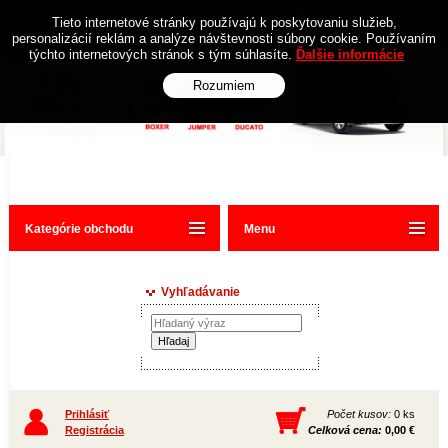
Obchodné podmienky
Kontakt
Tieto internetové stránky používajú k poskytovaniu služieb,
personalizácií reklám a analýze návštevnosti súbory cookie. Používaním
týchto internetových stránok s tým súhlasíte.
Ďalšie informácie
Rozumiem
Kategórie obchodu
Menu
Vyhľadávanie
Prihlásiť
Počet kusov:
0 ks
Registrácia
Celková cena:
0,00 €