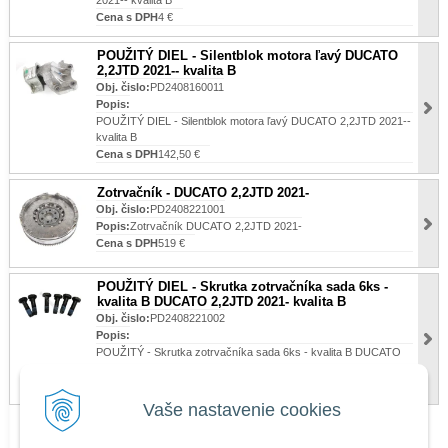
2021-- kvalita B
Cena s DPH
4 €
POUŽITÝ DIEL - Silentblok motora ľavý DUCATO
2,2JTD 2021-- kvalita B
Obj. čislo:
PD2408160011
Popis:
POUŽITÝ DIEL - Silentblok motora ľavý DUCATO 2,2JTD 2021--
kvalita B
Cena s DPH
142,50 €
Zotrvačník - DUCATO 2,2JTD 2021-
Obj. čislo:
PD2408221001
Popis:
Zotrvačník DUCATO 2,2JTD 2021-
Cena s DPH
519 €
POUŽITÝ DIEL - Skrutka zotrvačníka sada 6ks -
kvalita B DUCATO 2,2JTD 2021- kvalita B
Obj. čislo:
PD2408221002
Popis:
POUŽITÝ - Skrutka zotrvačníka sada 6ks - kvalita B DUCATO
2,2JTD 2021- kvalita B
Cena s DPH
20 €
Vaše nastavenie cookies