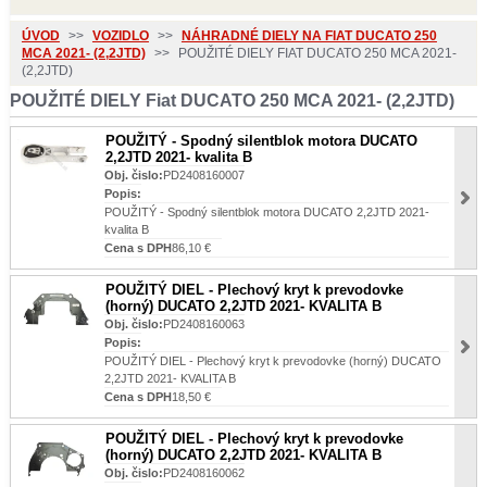
ÚVOD
>>
VOZIDLO
>>
NÁHRADNÉ DIELY NA FIAT DUCATO 250
MCA 2021- (2,2JTD)
>>
POUŽITÉ DIELY FIAT DUCATO 250 MCA 2021-
(2,2JTD)
POUŽITÉ DIELY Fiat DUCATO 250 MCA 2021- (2,2JTD)
POUŽITÝ - Spodný silentblok motora DUCATO
2,2JTD 2021- kvalita B
Obj. čislo:
PD2408160007
Popis:
POUŽITÝ - Spodný silentblok motora DUCATO 2,2JTD 2021-
kvalita B
Cena s DPH
86,10 €
POUŽITÝ DIEL - Plechový kryt k prevodovke
(horný) DUCATO 2,2JTD 2021- KVALITA B
Obj. čislo:
PD2408160063
Popis:
POUŽITÝ DIEL - Plechový kryt k prevodovke (horný) DUCATO
2,2JTD 2021- KVALITA B
Cena s DPH
18,50 €
POUŽITÝ DIEL - Plechový kryt k prevodovke
(horný) DUCATO 2,2JTD 2021- KVALITA B
Obj. čislo:
PD2408160062