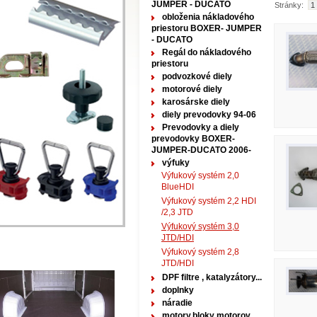
JUMPER - DUCATO
Stránky:
1
obloženia nákladového
priestoru BOXER- JUMPER
- DUCATO
Regál do nákladového
priestoru
podvozkové diely
motorové diely
karosárske diely
diely prevodovky 94-06
Prevodovky a diely
prevodovky BOXER-
JUMPER-DUCATO 2006-
výfuky
Výfukový systém 2,0
BlueHDI
Výfukový systém 2,2 HDI
/2,3 JTD
Výfukový systém 3,0
JTD/HDI
Výfukový systém 2,8
JTD/HDI
DPF filtre , katalyzátory...
doplnky
náradie
motory,bloky motorov...