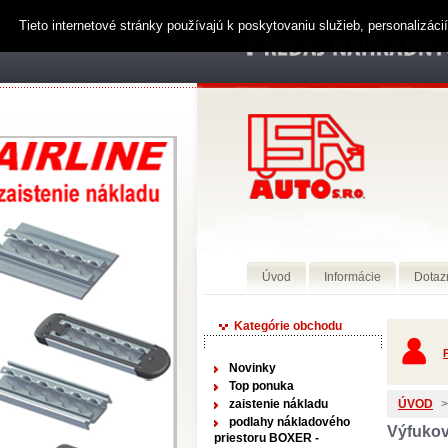
Tieto internetové stránky používajú k poskytovaniu služieb, personalizác
Úvod
Informácie
Dotaz
Kategórie obchodu
P
Novinky
Top ponuka
zaistenie nákladu
ÚVOD
>
podlahy nákladového
Výfukov
priestoru BOXER -