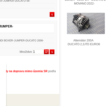
BOXER-JUMPER-DUCATO 06-
MOVANO 2022-
R-JUMPER-
Alternátor 200A
JTD/HDI BOXER-JUMPER-DUCATO 2006-
DUCATO 2,3JTD EURO6
Množstvo
áklady na dopravu mimo územia SR
podľa
OUP