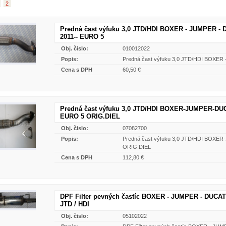
2
Predná čast výfuku 3,0 JTD/HDI BOXER - JUMPER -
2011-- EURO 5
Obj. čislo:
010012022
Popis:
Predná čast výfuku 3,0 JTD/HDI BOXE
Cena s DPH
60,50 €
Predná čast výfuku 3,0 JTD/HDI BOXER-JUMPER-DUC
EURO 5 ORIG.DIEL
Obj. čislo:
07082700
Popis:
Predná čast výfuku 3,0 JTD/HDI BOX
ORIG.DIEL
Cena s DPH
112,80 €
DPF Filter pevných častíc BOXER - JUMPER - DUCATO
JTD / HDI
Obj. čislo:
05102022