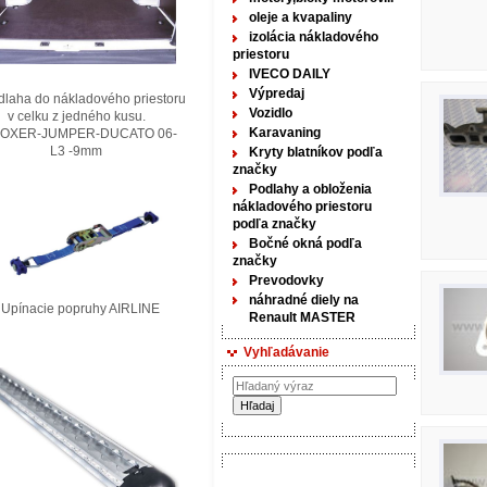
oleje a kvapaliny
izolácia nákladového
priestoru
IVECO DAILY
Výpredaj
laha do nákladového priestoru
Vozidlo
elku z jedného kusu.
Karavaning
XER-JUMPER-DUCATO 06-
3 -9mm
Kryty blatníkov podľa
značky
Podlahy a obloženia
nákladového priestoru
podľa značky
Bočné okná podľa
značky
Prevodovky
náhradné diely na
nacie popruhy AIRLINE
Renault MASTER
Vyhľadávanie