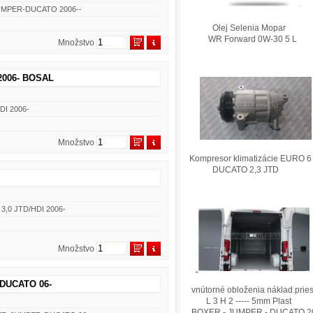
JUMPER-DUCATO 2006--
Olej Selenia Mopar
WR Forward 0W-30 5 L
Množstvo
2006- BOSAL
DI 2006-
Množstvo
Kompresor klimatizácie EURO 6
DUCATO 2,3 JTD
3,0 JTD/HDI 2006-
Množstvo
-DUCATO 06-
vnútorné obloženia náklad.pries
L 3 H 2 ----- 5mm Plast
BOXER - JUMPER - DUCATO 2