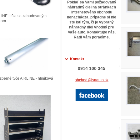
Pokiaľ sa Vami požadovaný
náhradný diel na stránkach
internetového obchodu
LINE Lišta so zabudovaným
nenachádza, prípadne si nie
tlom
ste istí tým, či je vybraný
náhradný diel vhodný pre
Vaše auto, kontaktujte
nás.
Radi Vám poradíme.
Kontakt
0914 100 345
perné tyče AIRLINE - hliníková
obchod@isaauto.sk