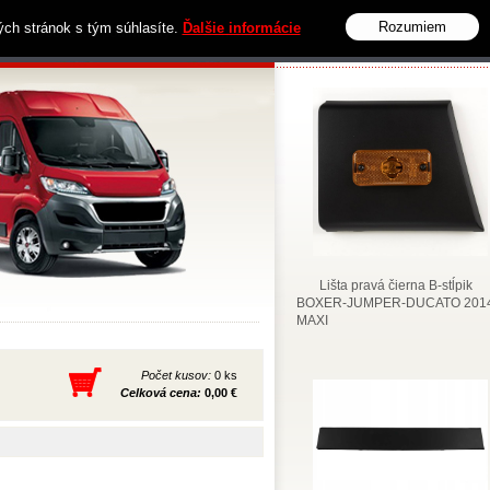
Rozumiem
vých stránok s tým súhlasíte.
Ďalšie informácie
Obchodné podmienky
Kontakt
Lišta pravá čierna B-stĺpik
BOXER-JUMPER-DUCATO 2014
MAXI
Počet kusov:
0 ks
Celková cena:
0,00 €