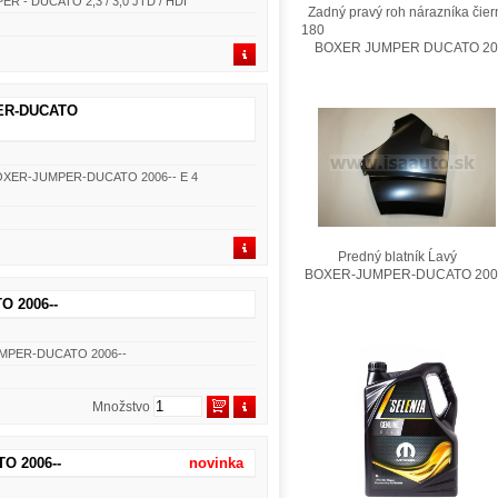
PER - DUCATO 2,3 / 3,0 JTD / HDI
Zadný pravý roh nárazníka čier
180
BOXER JUMPER DUCATO 201
PER-DUCATO
I BOXER-JUMPER-DUCATO 2006-- E 4
Predný blatník Ĺavý
BOXER-JUMPER-DUCATO 200
O 2006--
JUMPER-DUCATO 2006--
Množstvo
O 2006--
novinka