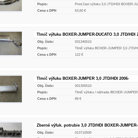
Popis:
Pred.čast výfuku 3,0 JTD/HDI BOXER-
Cena s DPH
63,60 €
Tlmič výfuku BOXER-JUMPER-DUCATO 3,0 JTD/HDI 
Obj. čislo:
031340510
Popis:
Tlmič výfuku BOXER-JUMPER 3,0 JTD/H
Cena s DPH
122 €
Tlmič výfuku BOXER-JUMPER 3,0 JTD/HDI 2006-
Obj. čislo:
001305510
Popis:
Tlmič výfuku / náhrada /BOXER-JUMPER 
Cena s DPH
89 €
Zberné výfuk. potrubie 3,0 JTD/HDI BOXER-JUMPER
Obj. čislo:
013710500