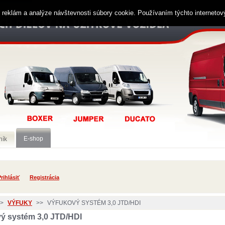
ií reklám a analýze návštevnosti súbory cookie. Používaním týchto interneto
E-shop
ník
rihlásiť
Registrácia
>
VÝFUKY
>>
VÝFUKOVÝ SYSTÉM 3,0 JTD/HDI
ý systém 3,0 JTD/HDI