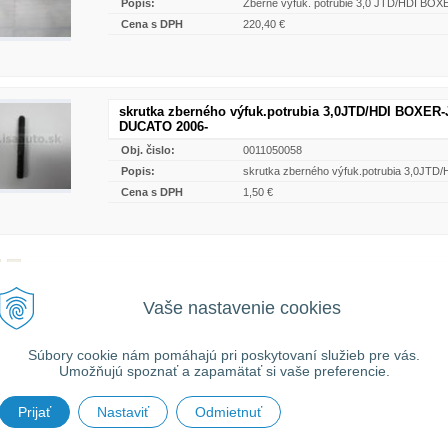
Popis:
Zberné výfuk. potrubie 3,0 JTD/HDI 
Cena s DPH
220,40 €
skrutka zberného výfuk.potrubia 3,0JTD/HDI BOXE
DUCATO 2006-
Obj. čislo:
0011050058
Popis:
skrutka zberného výfuk.potrubia 3,0
Cena s DPH
1,50 €
2
ní tovaru mimo územia Slovenskej republiky budú ku každej objednávke prirátané
n
Vaše nastavenie cookies
ch podmienok
. O cene Vás budeme vopred informovať telefonicky alebo e-mailom.
Súbory cookie nám pomáhajú pri poskytovaní služieb pre vás.
Umožňujú spoznať a zapamätať si vaše preferencie.
Prijať
Nastaviť
Odmietnuť
026 isaauto.sk •
tvorba eshopu cez UNIobchod
,
webhosting
spoločnosti
WEBYGR