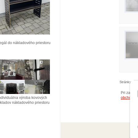
ál do nákladového priestoru
Stránky:
1
Pri zasla
obchodný
ividuálna výroba kovových
ladov nákladového priestoru
© 2