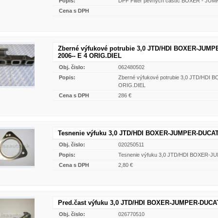
Popis:
DPF Filter pevných častíc BOXER - JUM
Cena s DPH
Zberné výfukové potrubie 3,0 JTD/HDI BOXER-JUM
2006-- E 4 ORIG.DIEL
Obj. čislo:
062480502
Popis:
Zberné výfukové potrubie 3,0 JTD/HD
ORIG.DIEL
Cena s DPH
286 €
Tesnenie výfuku 3,0 JTD/HDI BOXER-JUMPER-DUCAT
Obj. čislo:
020250511
Popis:
Tesnenie výfuku 3,0 JTD/HDI BOXER-
Cena s DPH
2,80 €
Pred.čast výfuku 3,0 JTD/HDI BOXER-JUMPER-DUCAT
Obj. čislo:
026770510