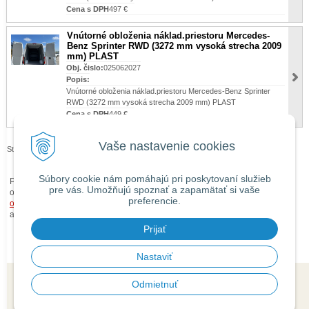
Cena s DPH
497 €
Vnútorné obloženia náklad.priestoru Mercedes-
Benz Sprinter RWD (3272 mm vysoká strecha 2009
mm) PLAST
Obj. čislo:
025062027
Popis:
Vnútorné obloženia náklad.priestoru Mercedes-Benz Sprinter
RWD (3272 mm vysoká strecha 2009 mm) PLAST
Cena s DPH
449 €
Vaše nastavenie cookies
Stránky:
1
2
3
Súbory cookie nám pomáhajú pri poskytovaní služieb
Pri zaslaní tovaru mimo územia Slovenskej republiky budú ku každej
pre vás. Umožňujú spoznať a zapamätať si vaše
objednávke prirátané
náklady na dopravu mimo územia SR
podľa
preferencie.
obchodných podmienok
. O cene Vás budeme vopred informovať telefonicky
alebo e-mailom.
Prijať
Nastaviť
Odmietnuť
© 2026 isaauto.sk •
tvorba eshopu cez UNIobchod
,
webhosting
spoločnosti
WEBYGROUP