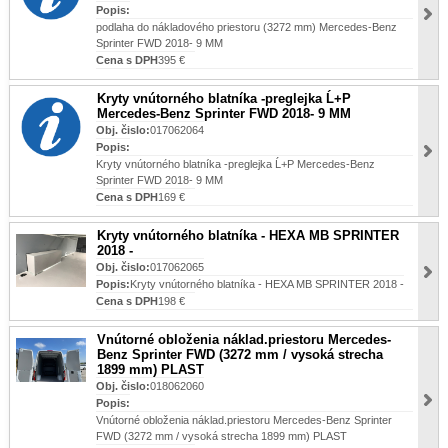
Popis:
podlaha do nákladového priestoru (3272 mm) Mercedes-Benz
Sprinter FWD 2018- 9 MM
Cena s DPH
395 €
Kryty vnútorného blatníka -preglejka Ĺ+P
Mercedes-Benz Sprinter FWD 2018- 9 MM
Obj. čislo:
017062064
Popis:
Kryty vnútorného blatníka -preglejka Ĺ+P Mercedes-Benz
Sprinter FWD 2018- 9 MM
Cena s DPH
169 €
Kryty vnútorného blatníka - HEXA MB SPRINTER
2018 -
Obj. čislo:
017062065
Popis:
Kryty vnútorného blatníka - HEXA MB SPRINTER 2018 -
Cena s DPH
198 €
Vnútorné obloženia náklad.priestoru Mercedes-
Benz Sprinter FWD (3272 mm / vysoká strecha
1899 mm) PLAST
Obj. čislo:
018062060
Popis:
Vnútorné obloženia náklad.priestoru Mercedes-Benz Sprinter
FWD (3272 mm / vysoká strecha 1899 mm) PLAST