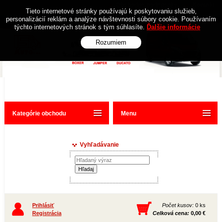
Obchodné podmienky
Kontakt
Tieto internetové stránky používajú k poskytovaniu služieb,
personalizácií reklám a analýze návštevnosti súbory cookie. Používaním
týchto internetových stránok s tým súhlasíte.
Ďalšie informácie
Rozumiem
Kategórie obchodu
Menu
Vyhľadávanie
Prihlásiť
Počet kusov:
0 ks
Registrácia
Celková cena:
0,00 €