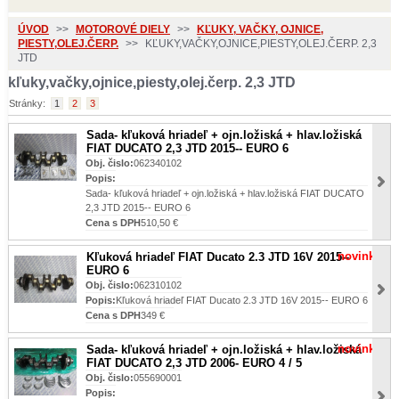
ÚVOD
>>
MOTOROVÉ DIELY
>>
KĽUKY, VAČKY, OJNICE,
PIESTY,OLEJ.ČERP.
>>
KĽUKY,VAČKY,OJNICE,PIESTY,OLEJ.ČERP. 2,3
JTD
kľuky,vačky,ojnice,piesty,olej.čerp. 2,3 JTD
Stránky:
1
2
3
Sada- kľuková hriadeľ + ojn.ložiská + hlav.ložiská
FIAT DUCATO 2,3 JTD 2015-- EURO 6
Obj. čislo:
062340102
Popis:
Sada- kľuková hriadeľ + ojn.ložiská + hlav.ložiská FIAT DUCATO
2,3 JTD 2015-- EURO 6
Cena s DPH
510,50 €
novinka
Kľuková hriadeľ FIAT Ducato 2.3 JTD 16V 2015--
EURO 6
Obj. čislo:
062310102
Popis:
Kľuková hriadeľ FIAT Ducato 2.3 JTD 16V 2015-- EURO 6
Cena s DPH
349 €
novinka
Sada- kľuková hriadeľ + ojn.ložiská + hlav.ložiská
FIAT DUCATO 2,3 JTD 2006- EURO 4 / 5
Obj. čislo:
055690001
Popis: