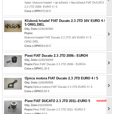
Sada- kľuková hriadeľ + ojn.ložiská + hlav.ložiská FIAT DUCATO
2,3 JTD 2006- EURO 4 / 5
Cena s DPH
470,50 €
Kľuková hriadeľ FIAT Ducato 2.3 JTD 16V EURO 4 /
5 ORIG.DIEL
Obj. čislo:
1106160360
Popis:
Kľuková hriadeľ FIAT Ducato 2.3 JTD 16V EURO 4 / 5
ORIG.DIEL
Cena s DPH
594,60 €
Piest FIAT Ducato 2.3 JTD 2006-- EURO4
Obj. čislo:
1106230049
Popis:
Piest FIAT Ducato 2.3 JTD 2006-- EURO4
Cena s DPH
91,30 €
Ojnica motora FIAT Ducato 2.3 JTD EURO 4 / 5
Obj. čislo:
1106280906
Popis:
Ojnica motora FIAT Ducato 2.3 JTD EURO 4 / 5
Cena s DPH
59,50 €
novinka
Piest FIAT DUCATO 2.3 JTD 2011--EURO 5
Obj. čislo:
016190049
Popis:
Piest FIAT Ducato 2.3 JTD 2011--EURO 5
Cena s DPH
163 €