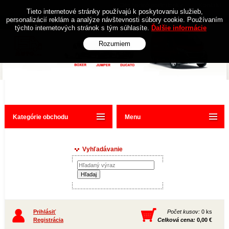
Obchodné podmienky
Kontakt
Tieto internetové stránky používajú k poskytovaniu služieb,
personalizácií reklám a analýze návštevnosti súbory cookie. Používaním
týchto internetových stránok s tým súhlasíte.
Ďalšie informácie
Rozumiem
Kategórie obchodu
Menu
Vyhľadávanie
Prihlásiť
Počet kusov:
0 ks
Registrácia
Celková cena:
0,00 €