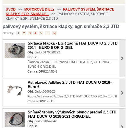
ÚVOD
>>
MOTOROVÉ DIELY
>>
PALIVOVÝ SYSTÉM, ŠKRTIACE
KLAPKY, EGR, SNÍMAČE...
>>
PALIVOVÝ SYSTÉM, ŠKRTIACE
KLAPKY, EGR, SNÍMAČE 2,3 JTD
palivový systém, škrtiace klapky, egr, snímače 2,3 JTD
Stránky:
1
2
3
4
5
…
>|
Škrtiaca klapka - EGR zadná FIAT DUCATO 2,3 JTD
2014-- EURO 6 ORIG.DIEL
Obj. čislo:
0170520222
Popis:
Škrtiaca klapka - EGR zadná FIAT DUCATO 2,3 JTD 2014--
EURO 6 ORIG.DIEL
Cena s DPH
224,50 €
Vstrekovač AdBlue 2,3 JTD FIAT DUCATO 2018--
Euro 6
Obj. čislo:
05062024
Popis:
Vstrekovač AdBlue 2,3 JTD FIAT DUCATO 2018-- Euro 6
Cena s DPH
179 €
Snímač teploty výfukových plynov predný 2,3 JTD
FIAT DUCATO 2018-2021 ORIG.DIEL
Obj. čislo:
01042042
Popis: