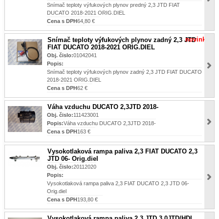
Snímač teploty výfukových plynov predný 2,3 JTD FIAT
DUCATO 2018-2021 ORIG.DIEL
Cena s DPH
64,80 €
novinka
Snímač teploty výfukových plynov zadný 2,3 JTD
FIAT DUCATO 2018-2021 ORIG.DIEL
Obj. čislo:
01042041
Popis:
Snímač teploty výfukových plynov zadný 2,3 JTD FIAT DUCATO
2018-2021 ORIG.DIEL
Cena s DPH
62 €
Váha vzduchu DUCATO 2,3JTD 2018-
Obj. čislo:
111423001
Popis:
Váha vzduchu DUCATO 2,3JTD 2018-
Cena s DPH
163 €
Vysokotlaková rampa paliva 2,3 FIAT DUCATO 2,3
JTD 06- Orig.diel
Obj. čislo:
20112020
Popis:
Vysokotlaková rampa paliva 2,3 FIAT DUCATO 2,3 JTD 06-
Orig.diel
Cena s DPH
193,80 €
Vysokotlaková rampa paliva 2,3 JTD 3,0JTD/HDI