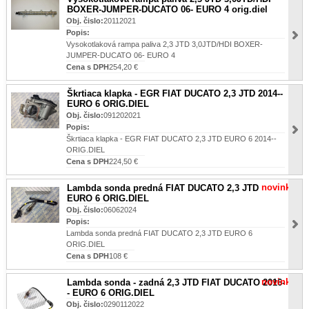
BOXER-JUMPER-DUCATO 06- EURO 4 orig.diel
Obj. čislo:
20112021
Popis:
Vysokotlaková rampa paliva 2,3 JTD 3,0JTD/HDI BOXER-
JUMPER-DUCATO 06- EURO 4
Cena s DPH
254,20 €
Škrtiaca klapka - EGR FIAT DUCATO 2,3 JTD 2014--
EURO 6 ORIG.DIEL
Obj. čislo:
091202021
Popis:
Škrtiaca klapka - EGR FIAT DUCATO 2,3 JTD EURO 6 2014--
ORIG.DIEL
Cena s DPH
224,50 €
novinka
Lambda sonda predná FIAT DUCATO 2,3 JTD
EURO 6 ORIG.DIEL
Obj. čislo:
06062024
Popis:
Lambda sonda predná FIAT DUCATO 2,3 JTD EURO 6
ORIG.DIEL
Cena s DPH
108 €
novinka
Lambda sonda - zadná 2,3 JTD FIAT DUCATO 2016-
- EURO 6 ORIG.DIEL
Obj. čislo:
0290112022