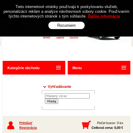
Obchodné podmienky
Kontakt
Tieto internetové stránky používajú k poskytovaniu služieb,
personalizácií reklám a analýze návštevnosti súbory cookie. Používaním
týchto internetových stránok s tým súhlasíte.
Ďalšie informácie
Rozumiem
Kategórie obchodu
Menu
Vyhľadávanie
Prihlásiť
Počet kusov:
0 ks
Registrácia
Celková cena:
0,00 €