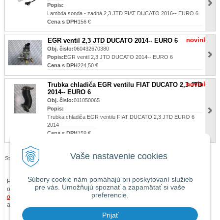
Popis:
Lambda sonda - zadná 2,3 JTD FIAT DUCATO 2016-- EURO 6
Cena s DPH
156 €
novinka
EGR ventil 2,3 JTD DUCATO 2014-- EURO 6
Obj. čislo:
060432670380
Popis:
EGR ventil 2,3 JTD DUCATO 2014-- EURO 6
Cena s DPH
224,50 €
novinka
Trubka chladiča EGR ventilu FIAT DUCATO 2,3 JTD
2014-- EURO 6
Obj. čislo:
011050065
Popis:
Trubka chladiča EGR ventilu FIAT DUCATO 2,3 JTD EURO 6
2014--
Cena s DPH
159 €
Vaše nastavenie cookies
Stránky:
1
2
3
4
5
…
>|
Súbory cookie nám pomáhajú pri poskytovaní služieb
Pri zaslaní tovaru mimo územia Slovenskej republiky budú ku každej
pre vás. Umožňujú spoznať a zapamätať si vaše
objednávke prirátané
náklady na dopravu mimo územia SR
podľa
preferencie.
obchodných podmienok
. O cene Vás budeme vopred informovať telefonicky
alebo e-mailom.
Prijať