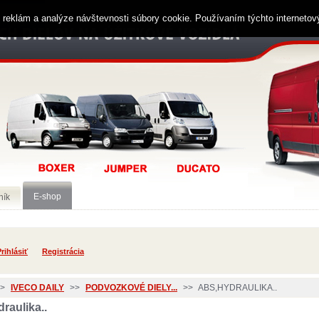
ií reklám a analýze návštevnosti súbory cookie. Používaním týchto interneto
E-shop
ník
rihlásiť
Registrácia
>
IVECO DAILY
>>
PODVOZKOVÉ DIELY...
>>
ABS,HYDRAULIKA..
raulika..