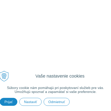
Vaše nastavenie cookies
Súbory cookie nám pomáhajú pri poskytovaní služieb pre vás.
Umožňujú spoznať a zapamätať si vaše preferencie.
Prijať
Nastaviť
Odmietnuť
026 isaauto.sk •
tvorba eshopu cez UNIobchod
,
webhosting
spoločnosti
WEBYGR