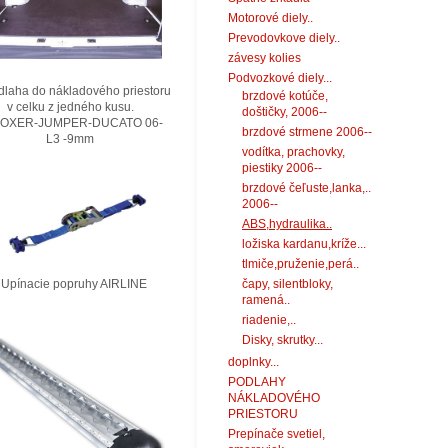
Motorové diely..
Prevodovkove diely..
závesy kolies
Podvozkové diely...
laha do nákladového priestoru
brzdové kotúče,
elku z jedného kusu.
doštičky, 2006--
XER-JUMPER-DUCATO 06-
brzdové strmene 2006--
3 -9mm
vodítka, prachovky,
piestiky 2006--
brzdové čeľuste,lanka,..
2006--
ABS,hydraulika..
ložiska kardanu,kríže...
tlmiče,pruženie,perá..
nacie popruhy AIRLINE
čapy, silentbloky,
ramená..
riadenie,..
Disky, skrutky...
doplnky...
PODLAHY
NÁKLADOVÉHO
PRIESTORU
Prepínače svetiel,