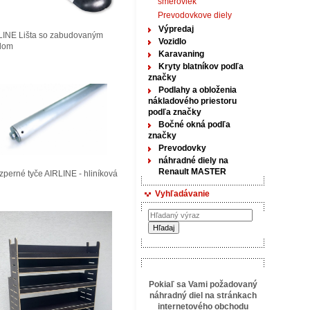
smeroviek
Prevodovkove diely
Výpredaj
LINE Lišta so zabudovaným
Vozidlo
tlom
Karavaning
Kryty blatníkov podľa
značky
Podlahy a obloženia
nákladového priestoru
podľa značky
Bočné okná podľa
značky
Prevodovky
náhradné diely na
Renault MASTER
perné tyče AIRLINE - hliníková
Vyhľadávanie
Pokiaľ sa Vami požadovaný
náhradný diel na stránkach
internetového obchodu