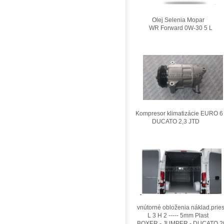
Olej Selenia Mopar
WR Forward 0W-30 5 L
Kompresor klimatizácie EURO 6
DUCATO 2,3 JTD
vnútorné obloženia náklad.pries
L 3 H 2 ----- 5mm Plast
BOXER - JUMPER - DUCATO 2