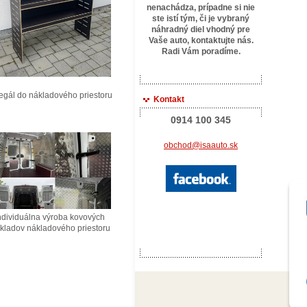
nenachádza, prípadne si nie
ste istí tým, či je vybraný
náhradný diel vhodný pre
Vaše auto, kontaktujte
nás.
Radi Vám poradíme.
ál do nákladového priestoru
Kontakt
0914 100 345
obchod@isaauto.sk
ividuálna výroba kovových
ladov nákladového priestoru
© 2