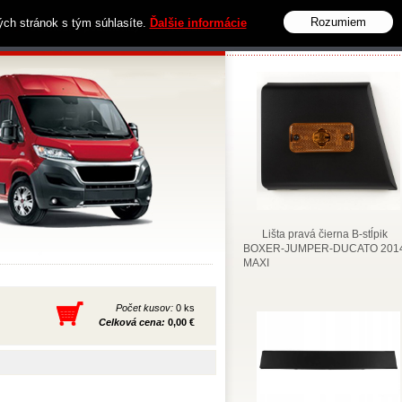
Rozumiem
vých stránok s tým súhlasíte.
Ďalšie informácie
Obchodné podmienky
Kontakt
Lišta pravá čierna B-stĺpik
BOXER-JUMPER-DUCATO 2014
MAXI
Počet kusov:
0 ks
Celková cena:
0,00 €