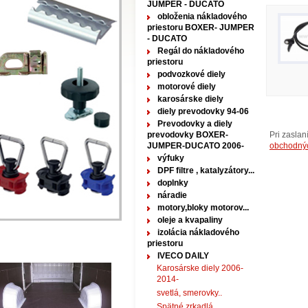
JUMPER - DUCATO
obloženia nákladového
priestoru BOXER- JUMPER
- DUCATO
Regál do nákladového
priestoru
podvozkové diely
motorové diely
karosárske diely
diely prevodovky 94-06
Prevodovky a diely
prevodovky BOXER-
Pri zasla
JUMPER-DUCATO 2006-
obchodný
výfuky
DPF filtre , katalyzátory...
doplnky
náradie
motory,bloky motorov...
oleje a kvapaliny
izolácia nákladového
priestoru
IVECO DAILY
Karosárske diely 2006-
2014-
svetlá, smerovky..
Spätné zrkadlá