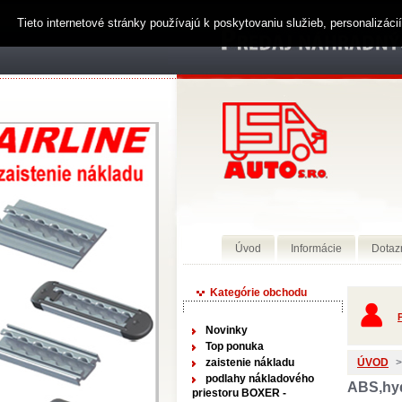
Tieto internetové stránky používajú k poskytovaniu služieb, personalizác
Úvod
Informácie
Dotaz
Kategórie obchodu
P
Novinky
Top ponuka
zaistenie nákladu
ÚVOD
>
podlahy nákladového
ABS,hyd
priestoru BOXER -