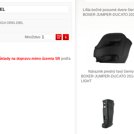
IEL
Lišta bočné posuvné dvere čie
BOXER-JUMPER-DUCATO 201
2014 ORIG.DIEL
Množstvo
áklady na dopravu mimo územia SR
podľa
Náraznik predný ľavý čierny
BOXER-JUMPER-DUCATO 2014
LIGHT