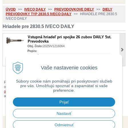
ÚVOD
>>
IVECO DAILY
>>
PREVODOVKOVE DIELY
>>
DIELY
PREVODOVKY TYP 2830.5 IVECO DAILY
>>
HRIADELE PRE 2830.5
IVECO DAILY
Hriadele pre 2830.5 IVECO DAILY
Vstupná hriadeľ pri spojke 26 zubov DAILY 5st.
Prevodovka
Obj. čislo:
2025IV1216064
Popis:
Vstupná hriadeľ pri spojke 26 zubov DAILY 5st. Prevodovka
Cena s DPH
294 €
Vaše nastavenie cookies
Súbory cookie nám pomáhajú pri poskytovaní služieb
Pri zaslaní tovaru mimo územia Slovenskej republiky budú ku každej
pre vás. Umožňujú spoznať a zapamätať si vaše
objednávke prirátané
náklady na dopravu mimo územia SR
podľa
preferencie.
obchodných podmienok
. O cene Vás budeme vopred informovať telefonicky
alebo e-mailom.
Prijať
Nastaviť
Odmietnuť
© 2026 isaauto.sk •
tvorba eshopu cez UNIobchod
,
webhosting
spoločnosti