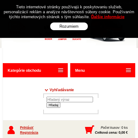
Obchodné podmienky
Kontakt
Tieto internetové stránky používajú k poskytovaniu služieb,
personalizácií reklám a analýze návštevnosti súbory cookie. Používaním
týchto internetových stránok s tým súhlasíte.
Ďalšie informácie
Rozumiem
Kategórie obchodu
Menu
Vyhľadávanie
Prihlásiť
Počet kusov:
0 ks
Registrácia
Celková cena:
0,00 €