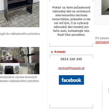
Pokiaľ sa Vami požadovaný
náhradný diel na stránkach
internetového obchodu
nenachádza, prípadne si nie
ste istí tým, či je vybraný
náhradný diel vhodný pre
Vaše auto, kontaktujte
nás.
ál do nákladového priestoru
Radi Vám poradíme.
Pri zasla
obchodný
Kontakt
0914 100 345
obchod@isaauto.sk
ividuálna výroba kovových
ladov nákladového priestoru