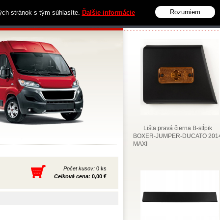
Rozumiem
vých stránok s tým súhlasíte.
Ďalšie informácie
Obchodné podmienky
Kontakt
Lišta pravá čierna B-stĺpik
BOXER-JUMPER-DUCATO 2014
MAXI
Počet kusov:
0 ks
Celková cena:
0,00 €