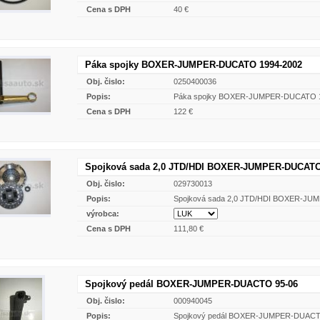
Cena s DPH
40 €
Páka spojky BOXER-JUMPER-DUCATO 1994-2002
Obj. čislo:
0250400036
Popis:
Páka spojky BOXER-JUMPER-DUCATO 
Cena s DPH
122 €
Spojková sada 2,0 JTD/HDI BOXER-JUMPER-DUCATO
Obj. čislo:
029730013
Popis:
Spojková sada 2,0 JTD/HDI BOXER-JU
výrobca:
Cena s DPH
111,80 €
Spojkový pedál BOXER-JUMPER-DUACTO 95-06
Obj. čislo:
000940045
Popis:
Spojkový pedál BOXER-JUMPER-DUACT