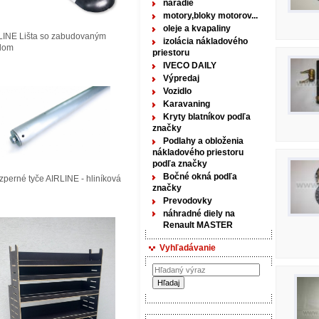
náradie
motory,bloky motorov...
oleje a kvapaliny
LINE Lišta so zabudovaným
izolácia nákladového
tlom
priestoru
IVECO DAILY
Výpredaj
Vozidlo
Karavaning
Kryty blatníkov podľa
značky
Podlahy a obloženia
nákladového priestoru
podľa značky
Bočné okná podľa
perné tyče AIRLINE - hliníková
značky
Prevodovky
náhradné diely na
Renault MASTER
Vyhľadávanie