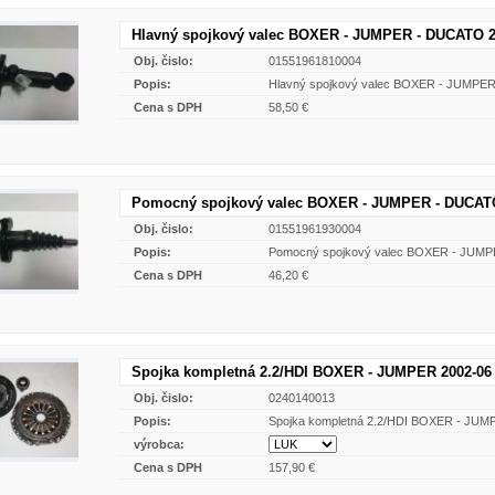
Hlavný spojkový valec BOXER - JUMPER - DUCATO 2
Obj. čislo:
01551961810004
Popis:
Hlavný spojkový valec BOXER - JUMPE
Cena s DPH
58,50 €
Pomocný spojkový valec BOXER - JUMPER - DUCATO
Obj. čislo:
01551961930004
Popis:
Pomocný spojkový valec BOXER - JUMP
Cena s DPH
46,20 €
Spojka kompletná 2.2/HDI BOXER - JUMPER 2002-06
Obj. čislo:
0240140013
Popis:
Spojka kompletná 2.2/HDI BOXER - JUM
výrobca:
Cena s DPH
157,90 €