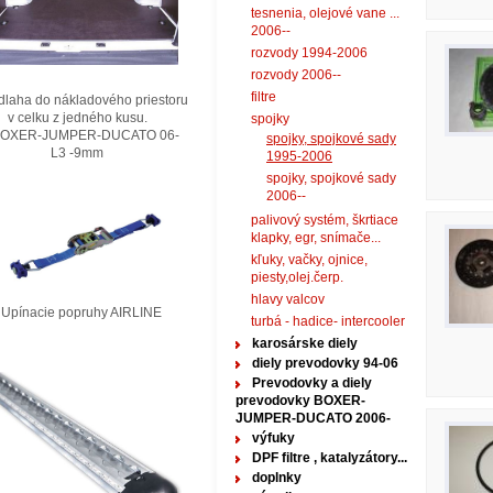
tesnenia, olejové vane ...
2006--
rozvody 1994-2006
rozvody 2006--
filtre
laha do nákladového priestoru
elku z jedného kusu.
spojky
XER-JUMPER-DUCATO 06-
spojky, spojkové sady
3 -9mm
1995-2006
spojky, spojkové sady
2006--
palivový systém, škrtiace
klapky, egr, snímače...
kľuky, vačky, ojnice,
piesty,olej.čerp.
hlavy valcov
nacie popruhy AIRLINE
turbá - hadice- intercooler
karosárske diely
diely prevodovky 94-06
Prevodovky a diely
prevodovky BOXER-
JUMPER-DUCATO 2006-
výfuky
DPF filtre , katalyzátory...
doplnky