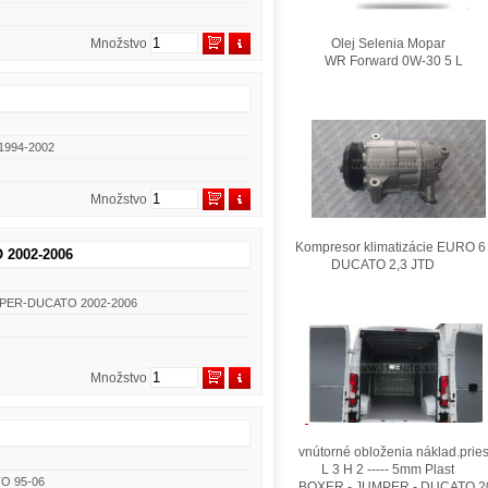
Množstvo
Olej Selenia Mopar
WR Forward 0W-30 5 L
1994-2002
Množstvo
Kompresor klimatizácie EURO 6
 2002-2006
DUCATO 2,3 JTD
MPER-DUCATO 2002-2006
Množstvo
vnútorné obloženia náklad.pries
L 3 H 2 ----- 5mm Plast
O 95-06
BOXER - JUMPER - DUCATO 2