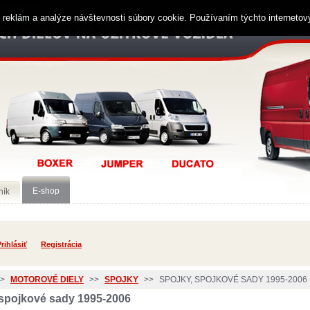
ií reklám a analýze návštevnosti súbory cookie. Používaním týchto interneto
E-shop
ník
rihlásiť
Registrácia
>
MOTOROVÉ DIELY
>>
SPOJKY
>>
SPOJKY, SPOJKOVÉ SADY 1995-2006
 spojkové sady 1995-2006