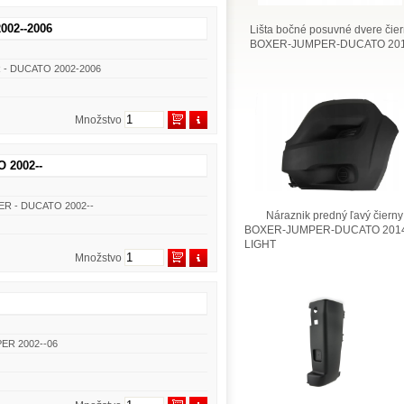
002--2006
Lišta bočné posuvné dvere čie
BOXER-JUMPER-DUCATO 201
R - DUCATO 2002-2006
Množstvo
 2002--
ER - DUCATO 2002--
Náraznik predný ľavý čierny
BOXER-JUMPER-DUCATO 2014
LIGHT
Množstvo
PER 2002--06