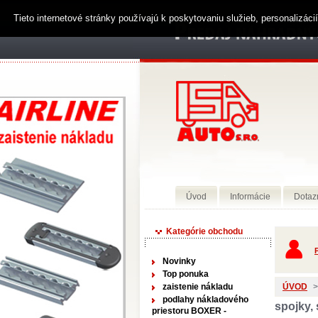
Tieto internetové stránky používajú k poskytovaniu služieb, personalizác
Úvod
Informácie
Dotaz
Kategórie obchodu
P
Novinky
Top ponuka
zaistenie nákladu
ÚVOD
>
podlahy nákladového
spojky,
priestoru BOXER -