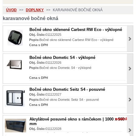
ÚVOD
>>
DOPLNKY
>>
KARAVANOVÉ BOČNÉ OKNÁ
karavanové bočné okná
Bočné okno sklenené Carbest RW Eco - výklopné
Obj. čislo:
011122025
Popis:
Bočné okno sklenené Carbest RW Eco - výklopné
Cena s DPH
Bočné okno Dometic S4 - výklopné
Obj. čislo:
011122026
Popis:
Bočné okno Dometic S4 - výklopné
Cena s DPH
Bočné okno Dometic Seitz S4 - posuvné
Obj. čislo:
011122027
Popis:
Bočné okno Dometic Seitz S4 - posuvné
Cena s DPH
novinka
Akrylátové posuvné okno s rámčekom | 1000 x 500
mm
Obj. čislo:
011122028
Popis:
akrylátové posuvné okno s rámčekom | 1000 x 500 mm