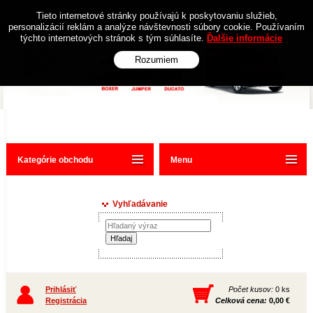
Obchodné podmienky
Kontakt
Tieto internetové stránky používajú k poskytovaniu služieb,
personalizácií reklám a analýze návštevnosti súbory cookie. Používaním
týchto internetových stránok s tým súhlasíte.
Ďalšie informácie
Rozumiem
Kategórie obchodu
Menu
Vyhľadávanie
Prihlásiť
Počet kusov:
0 ks
Registrácia
Celková cena:
0,00 €