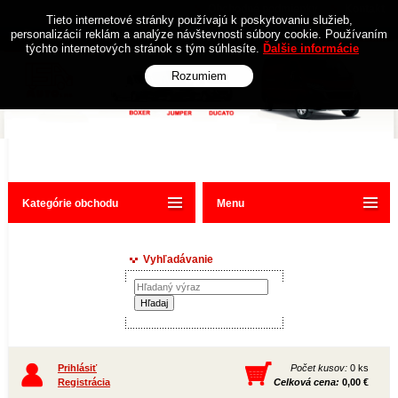
Obchodné podmienky
Kontakt
Tieto internetové stránky používajú k poskytovaniu služieb,
personalizácií reklám a analýze návštevnosti súbory cookie. Používaním
týchto internetových stránok s tým súhlasíte.
Ďalšie informácie
Rozumiem
Kategórie obchodu
Menu
Vyhľadávanie
Prihlásiť
Počet kusov:
0 ks
Registrácia
Celková cena:
0,00 €