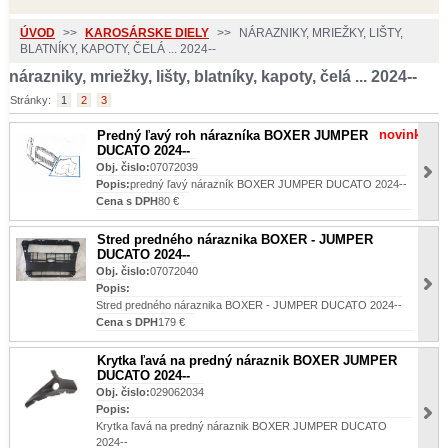
ÚVOD
>>
KAROSÁRSKE DIELY
>>
NÁRAZNIKY, MRIEŽKY, LIŠTY,
BLATNÍKY, KAPOTY, ČELÁ ... 2024--
nárazniky, mriežky, lišty, blatníky, kapoty, čelá ... 2024--
Stránky:
1
2
3
novinka
Predný ľavý roh nárazníka BOXER JUMPER
DUCATO 2024--
Obj. čislo:
07072039
Popis:
predný ľavý nárazník BOXER JUMPER DUCATO 2024--
Cena s DPH
80 €
Stred predného náraznika BOXER - JUMPER
DUCATO 2024--
Obj. čislo:
07072040
Popis:
Stred predného náraznika BOXER - JUMPER DUCATO 2024--
Cena s DPH
179 €
Krytka ľavá na predný náraznik BOXER JUMPER
DUCATO 2024--
Obj. čislo:
029062034
Popis:
Krytka ľavá na predný náraznik BOXER JUMPER DUCATO
2024--