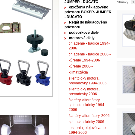
JUMPER - DUCATO
Stránky:
1
obloženia nákladového
priestoru BOXER- JUMPER
- DUCATO
Regál do nákladového
priestoru
podvozkové diely
motorové diely
chladenie - hadice 1994-
2006
chladenie - hadice 2006--
kúrenie 1994-2006
kúrenie 2006--
klimatizácia
silentbloky motora,
prevodovky 1994-2006
silentbloky motora,
prevodovky 2006--
štartéry, alternátory,
spínacie skrinky 1994-
2006
štartéry, alternátory, 2006--
spinacie skrinky 2006--
tesnenia, olejové vane ...
1994-2006