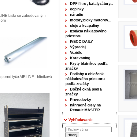
DPF filtre , katalyzátory...
doplnky
náradie
LINE Lišta so zabudovaným
motory,bloky motorov...
tlom
oleje a kvapaliny
izolácia nákladového
priestoru
IVECO DAILY
Výpredaj
Vozidlo
Karavaning
Kryty blatníkov podľa
značky
Podlahy a obloženia
perné tyče AIRLINE - hliníková
nákladového priestoru
podľa značky
Bočné okná podľa
značky
Prevodovky
náhradné diely na
Renault MASTER
Vyhľadávanie