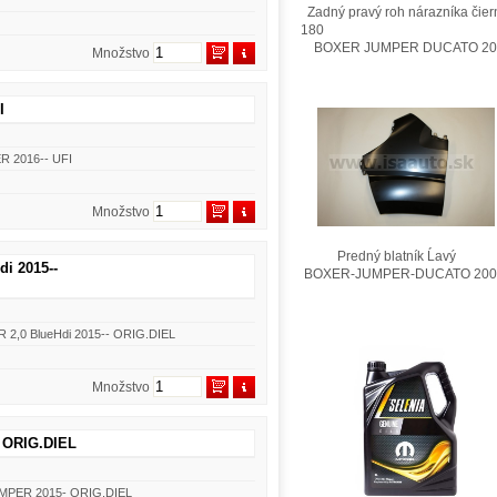
Zadný pravý roh nárazníka čier
180
BOXER JUMPER DUCATO 201
Množstvo
I
ER 2016-- UFI
Množstvo
Predný blatník Ĺavý
di 2015--
BOXER-JUMPER-DUCATO 200
ER 2,0 BlueHdi 2015-- ORIG.DIEL
Množstvo
- ORIG.DIEL
JUMPER 2015- ORIG.DIEL