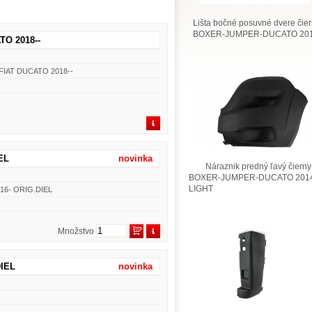
Lišta bočné posuvné dvere čie
BOXER-JUMPER-DUCATO 201
TO 2018--
ky FIAT DUCATO 2018--
EL
novinka
Náraznik predný ľavý čierny
BOXER-JUMPER-DUCATO 2014
LIGHT
016- ORIG.DIEL
Množstvo
DIEL
novinka