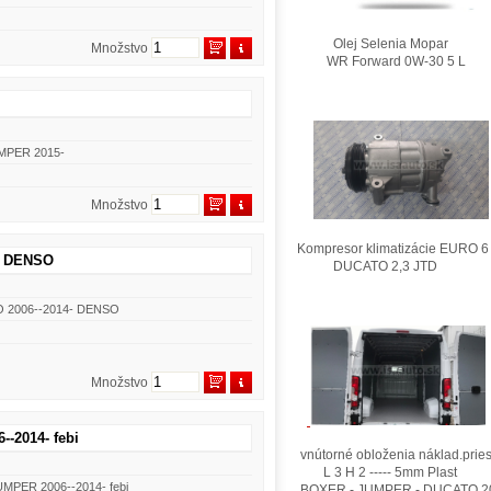
Olej Selenia Mopar
Množstvo
WR Forward 0W-30 5 L
UMPER 2015-
Množstvo
Kompresor klimatizácie EURO 6
4- DENSO
DUCATO 2,3 JTD
TO 2006--2014- DENSO
Množstvo
--2014- febi
vnútorné obloženia náklad.pries
L 3 H 2 ----- 5mm Plast
JUMPER 2006--2014- febi
BOXER - JUMPER - DUCATO 2