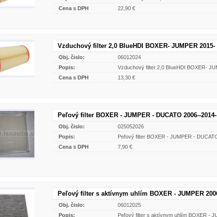
Cena s DPH
22,90 €
Vzduchový filter 2,0 BlueHDI BOXER- JUMPER 2015-
Obj. čislo:
06012024
Popis:
Vzduchový filter 2,0 BIueHDI BOXER- J
Cena s DPH
13,30 €
Peľový filter BOXER - JUMPER - DUCATO 2006--201
Obj. čislo:
025052026
Popis:
Peľový filter BOXER - JUMPER - DUCA
Cena s DPH
7,90 €
Peľový filter s aktívnym uhlím BOXER - JUMPER 2006
Obj. čislo:
06012025
Popis:
Peľový filter s aktívnym uhlím BOXER - 