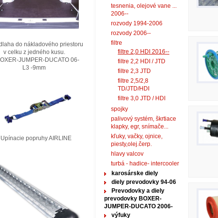
tesnenia, olejové vane ...
2006--
rozvody 1994-2006
rozvody 2006--
filtre
laha do nákladového priestoru
filtre 2,0 HDI 2016--
elku z jedného kusu.
XER-JUMPER-DUCATO 06-
filtre 2,2 HDI / JTD
3 -9mm
filtre 2,3 JTD
filtre 2,5/2,8
TD/JTD/HDI
filtre 3,0 JTD / HDI
spojky
palivový systém, škrtiace
klapky, egr, snímače...
kľuky, vačky, ojnice,
nacie popruhy AIRLINE
piesty,olej.čerp.
hlavy valcov
turbá - hadice- intercooler
karosárske diely
diely prevodovky 94-06
Prevodovky a diely
prevodovky BOXER-
JUMPER-DUCATO 2006-
výfuky