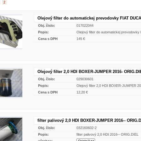
2
Olejový filter do automatickej prevodovky FIAT DUCA
Obj. čislo:
017022044
Popis:
Olejový filter do automatickej prevodov
Cena s DPH
145 €
Olejový filter 2,0 HDI BOXER-JUMPER 2016- ORIG.DI
Obj. čislo:
029030601
Popis:
Olejový filter 2,0 HDI BOXER-JUMPER 2
Cena s DPH
12,20 €
filter palivový 2,0 HDI BOXER-JUMPER 2016-- ORIG.
Obj. čislo:
032160602-2
Popis:
filter palivový 2,0 HDI 2016-- ORIG.DIEL
výrobca: