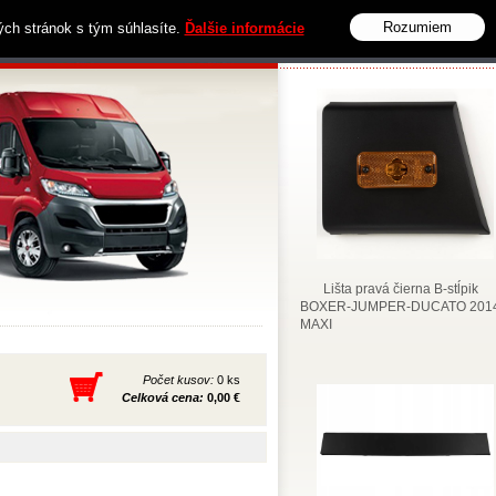
Rozumiem
vých stránok s tým súhlasíte.
Ďalšie informácie
Obchodné podmienky
Kontakt
Lišta pravá čierna B-stĺpik
BOXER-JUMPER-DUCATO 2014
MAXI
Počet kusov:
0 ks
Celková cena:
0,00 €