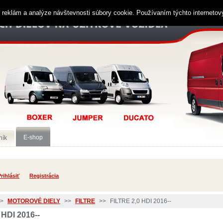
ií reklám a analýze návštevnosti súbory cookie. Používaním týchto interneto
E-shop
ník
rihlásiť
Registrácia
>
MOTOROVÉ DIELY
>>
FILTRE
>>
FILTRE 2,0 HDI 2016--
0 HDI 2016--