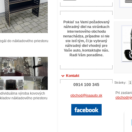
Pokiaľ sa Vami požadovaný
náhradný diel na stránkach
internetového obchodu
nenachádza, prípadne si nie
ál do nákladového priestoru
ste istí tým, či je vybraný
náhradný diel vhodný pre
Vaše auto, kontaktujte
nás.
Radi Vám poradíme.
Kontakt
Stránky:
1
0914 100 345
Pri zasla
ividuálna výroba kovových
obchod@isaauto.sk
obchodný
ladov nákladového priestoru