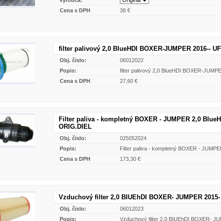
Cena s DPH
38 €
filter palivový 2,0 BlueHDI BOXER-JUMPER 2016-- UF
Obj. čislo:
06012022
Popis:
filter palivový 2,0 BlueHDI BOXER-JUMP
Cena s DPH
27,60 €
Filter paliva - kompletný BOXER - JUMPER 2,0 BlueH
ORIG.DIEL
Obj. čislo:
025052024
Popis:
Filter paliva - kompletný BOXER - JUMP
Cena s DPH
173,30 €
Vzduchový filter 2,0 BIUEhDI BOXER- JUMPER 2015
Obj. čislo:
06012023
Popis:
Vzduchový filter 2,0 BIUEhDI BOXER- 