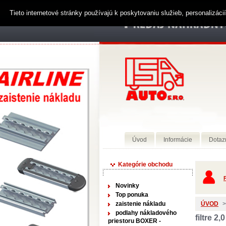
Tieto internetové stránky používajú k poskytovaniu služieb, personalizác
Úvod
Informácie
Dotaz
Kategórie obchodu
P
Novinky
Top ponuka
zaistenie nákladu
ÚVOD
>
podlahy nákladového
filtre 2,
priestoru BOXER -