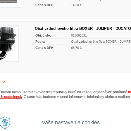
Cena s DPH
14,30 €
Obal vzduchového filtra BOXER - JUMPER - DUCATO 
Obj. čislo:
013062021
Popis:
Obal vzduchového filtra BOXER - JUMP
Cena s DPH
66,70 €
2
ní tovaru mimo územia Slovenskej republiky budú ku každej objednávke prirátané
n
ch podmienok
. O cene Vás budeme vopred informovať telefonicky alebo e-mailom.
Vaše nastavenie cookies