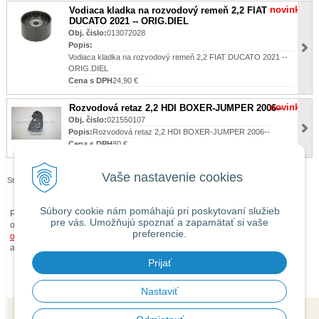
novinka
Vodiaca kladka na rozvodový remeň 2,2 FIAT
DUCATO 2021 -- ORIG.DIEL
Obj. čislo:
013072028
Popis:
Vodiaca kladka na rozvodový remeň 2,2 FIAT DUCATO 2021 --
ORIG.DIEL
Cena s DPH
24,90 €
novinka
Rozvodová retaz 2,2 HDI BOXER-JUMPER 2006--
Obj. čislo:
021550107
Popis:
Rozvodová retaz 2,2 HDI BOXER-JUMPER 2006--
Cena s DPH
80 €
Vaše nastavenie cookies
Stránky:
1
2
3
4
Súbory cookie nám pomáhajú pri poskytovaní služieb
Pri zaslaní tovaru mimo územia Slovenskej republiky budú ku každej
pre vás. Umožňujú spoznať a zapamätať si vaše
objednávke prirátané
náklady na dopravu mimo územia SR
podľa
preferencie.
obchodných podmienok
. O cene Vás budeme vopred informovať telefonicky
alebo e-mailom.
Prijať
Nastaviť