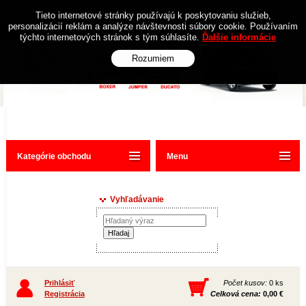
Obchodné podmienky
Kontakt
Tieto internetové stránky používajú k poskytovaniu služieb,
personalizácií reklám a analýze návštevnosti súbory cookie. Používaním
týchto internetových stránok s tým súhlasíte.
Ďalšie informácie
Rozumiem
Kategórie obchodu
Menu
Vyhľadávanie
Prihlásiť
Počet kusov:
0 ks
Registrácia
Celková cena:
0,00 €