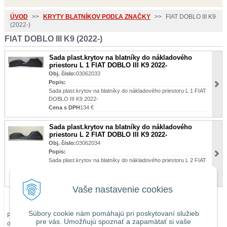
ÚVOD
>>
KRYTY BLATNÍKOV PODĽA ZNAČKY
>>
FIAT DOBLO III K9
(2022-)
FIAT DOBLO III K9 (2022-)
Sada plast.krytov na blatníky do nákladového
priestoru L 1 FIAT DOBLO III K9 2022-
Obj. čislo:
03062033
Popis:
Sada plast.krytov na blatníky do nákladového priestoru L 1 FIAT
DOBLO III K9 2022-
Cena s DPH
134 €
Sada plast.krytov na blatníky do nákladového
priestoru L 2 FIAT DOBLO III K9 2022-
Obj. čislo:
03062034
Popis:
Sada plast.krytov na blatníky do nákladového priestoru L 2 FIAT
DOBLO III K9 2022-
Cena s DPH
134 €
Vaše nastavenie cookies
Súbory cookie nám pomáhajú pri poskytovaní služieb
Pri zaslaní tovaru mimo územia Slovenskej republiky budú ku každej
pre vás. Umožňujú spoznať a zapamätať si vaše
objednávke prirátané
náklady na dopravu mimo územia SR
podľa