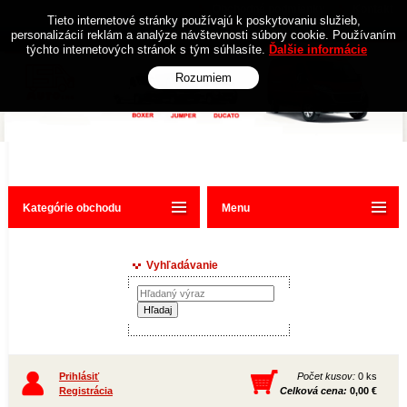
Obchodné podmienky
Kontakt
Tieto internetové stránky používajú k poskytovaniu služieb,
personalizácií reklám a analýze návštevnosti súbory cookie. Používaním
týchto internetových stránok s tým súhlasíte.
Ďalšie informácie
Rozumiem
Kategórie obchodu
Menu
Vyhľadávanie
Prihlásiť
Počet kusov:
0 ks
Registrácia
Celková cena:
0,00 €