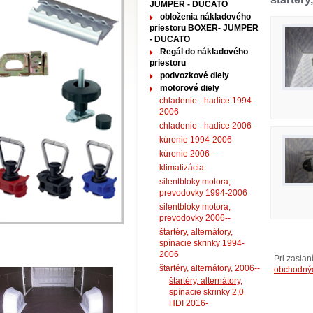
JUMPER - DUCATO
obloženia nákladového
priestoru BOXER- JUMPER
- DUCATO
Regál do nákladového
priestoru
podvozkové diely
motorové diely
chladenie - hadice 1994-
2006
chladenie - hadice 2006--
kúrenie 1994-2006
kúrenie 2006--
klimatizácia
silentbloky motora,
prevodovky 1994-2006
silentbloky motora,
prevodovky 2006--
štartéry, alternátory,
spínacie skrinky 1994-
2006
Pri zasla
štartéry, alternátory, 2006--
obchodný
štartéry, alternátory,
spínacie skrinky 2,0
HDI 2016-