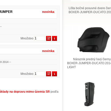
Lišta bočné posuvné dvere čie
 JUMPER
novinka
BOXER-JUMPER-DUCATO 201
--
Množstvo
novinka
Náraznik predný ľavý čierny
I 2014 --
BOXER-JUMPER-DUCATO 2014
LIGHT
Množstvo
áklady na dopravu mimo územia SR
podľa