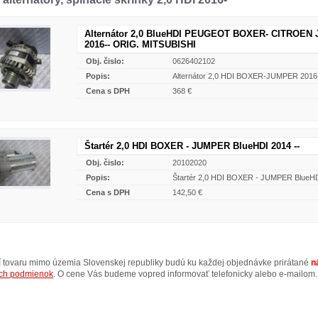
Alternátor 2,0 BlueHDI PEUGEOT BOXER- CITROEN
2016-- ORIG. MITSUBISHI
Obj. čislo:
0626402102
Popis:
Alternátor 2,0 HDI BOXER-JUMPER 2016
Cena s DPH
368 €
Štartér 2,0 HDI BOXER - JUMPER BlueHDI 2014 --
Obj. čislo:
20102020
Popis:
Štartér 2,0 HDI BOXER - JUMPER BlueHD
Cena s DPH
142,50 €
ní tovaru mimo územia Slovenskej republiky budú ku každej objednávke prirátané
n
ch podmienok
. O cene Vás budeme vopred informovať telefonicky alebo e-mailom.