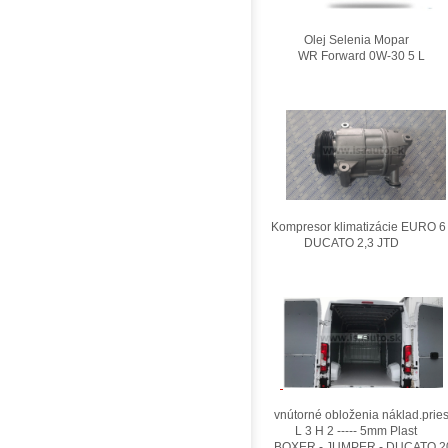
Olej Selenia Mopar
WR Forward 0W-30 5 L
Kompresor klimatizácie EURO 6
DUCATO 2,3 JTD
vnútorné obloženia náklad.pries
L 3 H 2 ----- 5mm Plast
BOXER - JUMPER - DUCATO 2