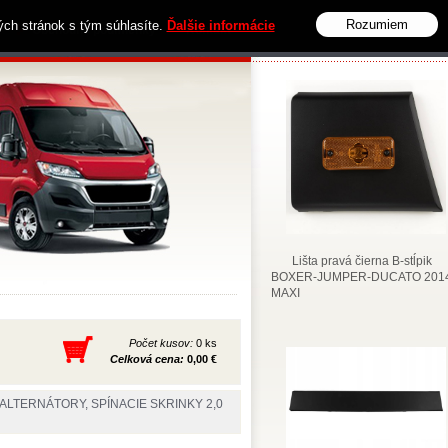
Rozumiem
vých stránok s tým súhlasíte.
Ďalšie informácie
Obchodné podmienky
Kontakt
Lišta pravá čierna B-stĺpik
BOXER-JUMPER-DUCATO 2014
MAXI
Počet kusov:
0 ks
Celková cena:
0,00 €
 ALTERNÁTORY, SPÍNACIE SKRINKY 2,0