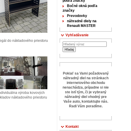
podľa značky
Bočné okná podľa
značky
Prevodovky
náhradné diely na
Renault MASTER
Vyhľadávanie
ál do nákladového priestoru
Pokiaľ sa Vami požadovaný
náhradný diel na stránkach
internetového obchodu
nenachádza, prípadne si nie
ste istí tým, či je vybraný
ividuálna výroba kovových
náhradný diel vhodný pre
ladov nákladového priestoru
Vaše auto, kontaktujte
nás.
Radi Vám poradíme.
Kontakt