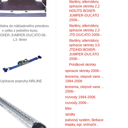
štartéry, alternátory,
spínacie skrinky 2,2
HDI/JTD BOXER-
JUMPER-DUCATO
2006--
štartéry, alternátory,
laha do nákladového priestoru
spínacie skrinky 2,3
elku z jedného kusu.
JTD DUCATO 2006--
XER-JUMPER-DUCATO 06-
3 -9mm
štartéry, alternátory,
spínacie skrinky 3,0
JTD/HDI BOXER-
JUMPER-DUCATO
2006--
Poistkové skrinky
spinacie skrinky 2006--
tesnenia, olejové vane ...
nacie popruhy AIRLINE
1994-2006
tesnenia, olejové vane ...
2006--
rozvody 1994-2006
rozvody 2006--
filtre
spojky
palivový systém, škrtiace
klapky, egr, snímače...