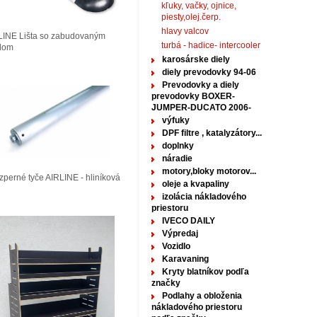
kľuky, vačky, ojnice,
piesty,olej.čerp.
hlavy valcov
LINE Lišta so zabudovaným
turbá - hadice- intercooler
tlom
karosárske diely
diely prevodovky 94-06
Prevodovky a diely
prevodovky BOXER-
JUMPER-DUCATO 2006-
výfuky
DPF filtre , katalyzátory...
doplnky
náradie
motory,bloky motorov...
perné tyče AIRLINE - hliníková
oleje a kvapaliny
izolácia nákladového
priestoru
IVECO DAILY
Výpredaj
Vozidlo
Karavaning
Kryty blatníkov podľa
značky
Podlahy a obloženia
nákladového priestoru