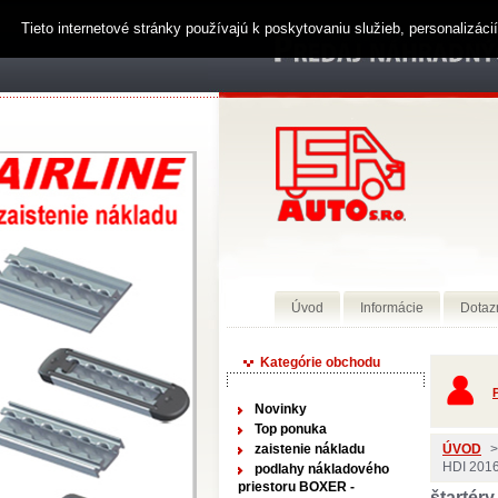
Tieto internetové stránky používajú k poskytovaniu služieb, personalizác
Úvod
Informácie
Dotaz
Kategórie obchodu
P
Novinky
Top ponuka
zaistenie nákladu
ÚVOD
>
HDI 2016
podlahy nákladového
priestoru BOXER -
štartéry