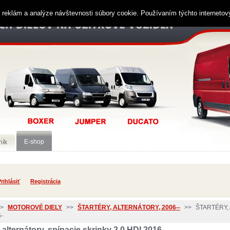
ií reklám a analýze návštevnosti súbory cookie. Používaním týchto interneto
E-shop
ník
rihlásiť
Registrácia
>
MOTOROVÉ DIELY
>>
ŠTARTÉRY, ALTERNÁTORY, 2006--
>>
ŠTARTÉRY,
-
, alternátory, spínacie skrinky 2,0 HDI 2016-