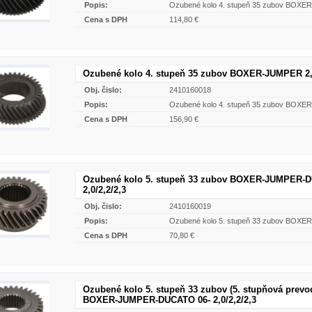
Popis:
Ozubené kolo 4. stupeň 35 zubov BOXE
Cena s DPH
114,80 €
Ozubené kolo 4. stupeň 35 zubov BOXER-JUMPER 2,
Obj. čislo:
2410160018
Popis:
Ozubené kolo 4. stupeň 35 zubov BOXE
Cena s DPH
156,90 €
Ozubené kolo 5. stupeň 33 zubov BOXER-JUMPER-
2,0/2,2/2,3
Obj. čislo:
2410160019
Popis:
Ozubené kolo 5. stupeň 33 zubov BOXE
Cena s DPH
70,80 €
Ozubené kolo 5. stupeň 33 zubov (5. stupňová prevo
BOXER-JUMPER-DUCATO 06- 2,0/2,2/2,3