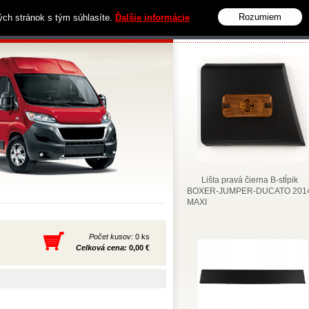
Rozumiem
vých stránok s tým súhlasíte.
Ďalšie informácie
Obchodné podmienky
Kontakt
Lišta pravá čierna B-stĺpik
BOXER-JUMPER-DUCATO 2014
MAXI
Počet kusov:
0 ks
Celková cena:
0,00 €