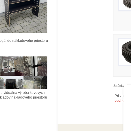
ál do nákladového priestoru
Stránky:
1
ividuálna výroba kovových
Pri zasla
ladov nákladového priestoru
obchodný