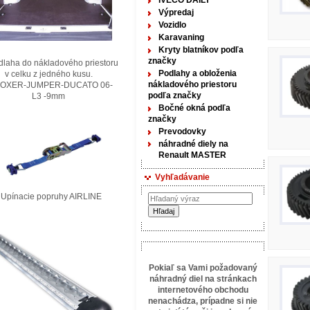
IVECO DAILY
Výpredaj
Vozidlo
Karavaning
Kryty blatníkov podľa
značky
laha do nákladového priestoru
Podlahy a obloženia
elku z jedného kusu.
nákladového priestoru
XER-JUMPER-DUCATO 06-
podľa značky
3 -9mm
Bočné okná podľa
značky
Prevodovky
náhradné diely na
Renault MASTER
Vyhľadávanie
nacie popruhy AIRLINE
Pokiaľ sa Vami požadovaný
náhradný diel na stránkach
internetového obchodu
nenachádza, prípadne si nie