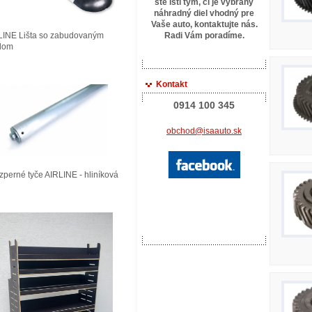
ste istí tým, či je vybraný
náhradný diel vhodný pre
Vaše auto, kontaktujte
nás.
LINE Lišta so zabudovaným
Radi Vám poradíme.
tlom
Kontakt
0914 100 345
obchod@isaauto.sk
perné tyče AIRLINE - hliníková