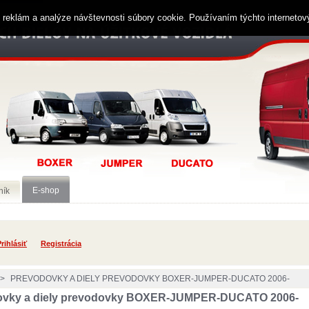
ií reklám a analýze návštevnosti súbory cookie. Používaním týchto interneto
E-shop
ník
rihlásiť
Registrácia
>
PREVODOVKY A DIELY PREVODOVKY BOXER-JUMPER-DUCATO 2006-
ovky a diely prevodovky BOXER-JUMPER-DUCATO 2006-