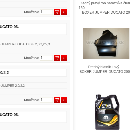
Zadný pravý roh nárazníka čier
180
Množstvo
BOXER JUMPER DUCATO 201
DUCATO 06-
R-JUMPER-DUCATO 06- 2,0/2,2/2,3
Množstvo
Predný blatník Ĺavý
BOXER-JUMPER-DUCATO 200
0/2,2
R-JUMPER 2,0/2,2
Množstvo
DUCATO 06-