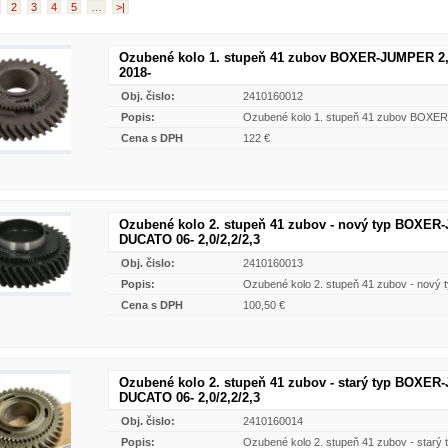
2
3
4
5
…
>|
Ozubené kolo 1. stupeň 41 zubov BOXER-JUMPER 2,2
2018-
Obj. čislo:
2410160012
Popis:
Ozubené kolo 1. stupeň 41 zubov BOXER
Cena s DPH
122 €
Ozubené kolo 2. stupeň 41 zubov - nový typ BOXE
DUCATO 06- 2,0/2,2/2,3
Obj. čislo:
2410160013
Popis:
Ozubené kolo 2. stupeň 41 zubov - nov
Cena s DPH
100,50 €
Ozubené kolo 2. stupeň 41 zubov - starý typ BOXE
DUCATO 06- 2,0/2,2/2,3
Obj. čislo:
2410160014
Popis:
Ozubené kolo 2. stupeň 41 zubov - sta