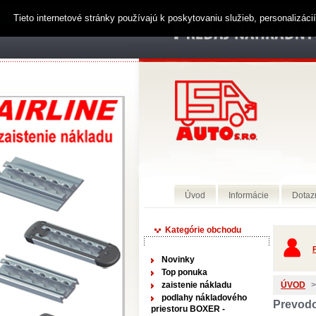
Tieto internetové stránky používajú k poskytovaniu služieb, personalizác
Úvod
Informácie
Dotaz
Kategórie obchodu
P
Novinky
Top ponuka
zaistenie nákladu
ÚVOD
>
podlahy nákladového
Prevod
priestoru BOXER -