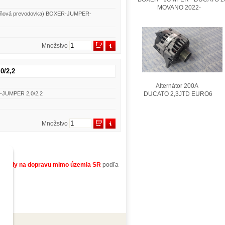
MOVANO 2022-
tupňová prevodovka) BOXER-JUMPER-
Množstvo
0/2,2
Alternátor 200A
DUCATO 2,3JTD EURO6
R-JUMPER 2,0/2,2
Množstvo
áklady na dopravu mimo územia SR
podľa