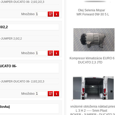
R-JUMPER-DUCATO 06- 2,0/2,2/2,3
Olej Selenia Mopar
Množstvo
WR Forward 0W-30 5 L
0/2,2
R-JUMPER 2,0/2,2
Množstvo
Kompresor klimatizácie EURO 6
DUCATO 2,3 JTD
DUCATO 06-
R-JUMPER-DUCATO 06- 2,0/2,2/2,3
Množstvo
vnútorné obloženia náklad.pries
dovka)
L 3 H 2 ----- 5mm Plast
BOXER - JUMPER - DUCATO 2