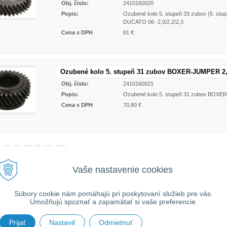
Obj. čislo:
2410160020
Popis:
Ozubené kolo 5. stupeň 33 zubov (5. s
DUCATO 06- 2,0/2,2/2,3
Cena s DPH
81 €
Ozubené kolo 5. stupeň 31 zubov BOXER-JUMPER 2,
Obj. čislo:
2410160021
Popis:
Ozubené kolo 5. stupeň 31 zubov BOXE
Cena s DPH
70,80 €
2
3
4
5
…
>|
ní tovaru mimo územia Slovenskej republiky budú ku každej objednávke prirátané
n
Vaše nastavenie cookies
ch podmienok
. O cene Vás budeme vopred informovať telefonicky alebo e-mailom.
Súbory cookie nám pomáhajú pri poskytovaní služieb pre vás.
Umožňujú spoznať a zapamätať si vaše preferencie.
Prijať
Nastaviť
Odmietnuť