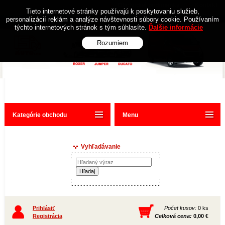
Obchodné podmienky
Kontakt
Tieto internetové stránky používajú k poskytovaniu služieb,
personalizácií reklám a analýze návštevnosti súbory cookie. Používaním
týchto internetových stránok s tým súhlasíte.
Ďalšie informácie
Rozumiem
Kategórie obchodu
Menu
Vyhľadávanie
Prihlásiť
Počet kusov:
0 ks
Registrácia
Celková cena:
0,00 €