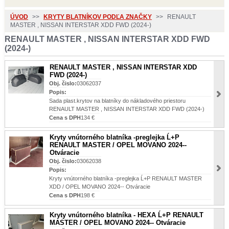
ÚVOD
>>
KRYTY BLATNÍKOV PODĽA ZNAČKY
>>
RENAULT
MASTER , NISSAN INTERSTAR XDD FWD (2024-)
RENAULT MASTER , NISSAN INTERSTAR XDD FWD
(2024-)
RENAULT MASTER , NISSAN INTERSTAR XDD
FWD (2024-)
Obj. čislo:
03062037
Popis:
Sada plast.krytov na blatníky do nákladového priestoru
RENAULT MASTER , NISSAN INTERSTAR XDD FWD (2024-)
Cena s DPH
134 €
Kryty vnútorného blatníka -preglejka Ĺ+P
RENAULT MASTER / OPEL MOVANO 2024--
Otváracie
Obj. čislo:
03062038
Popis:
Kryty vnútorného blatníka -preglejka Ĺ+P RENAULT MASTER
XDD / OPEL MOVANO 2024-- Otváracie
Cena s DPH
198 €
Kryty vnútorného blatníka - HEXA Ĺ+P RENAULT
MASTER / OPEL MOVANO 2024-- Otváracie