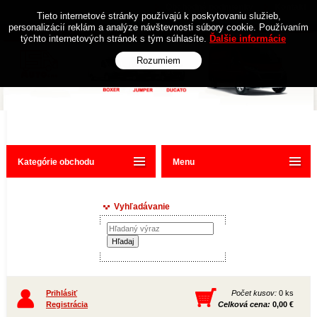
Obchodné podmienky
Kontakt
Tieto internetové stránky používajú k poskytovaniu služieb,
personalizácií reklám a analýze návštevnosti súbory cookie. Používaním
týchto internetových stránok s tým súhlasíte.
Ďalšie informácie
Rozumiem
Kategórie obchodu
Menu
Vyhľadávanie
Prihlásiť
Počet kusov:
0 ks
Registrácia
Celková cena:
0,00 €