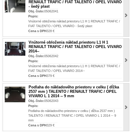
RENAULT TRAFIC / FIAT TALENTO / OPEL VIVARO
- šedý plast
Obj. čislo:
05062041
Popis:
Vnútorné obloženia náklad.priestoru L1 H 1 RENAULT TRAFIC /
FIAT TALENTO / OPEL VIVARO - šedý plast
Cena s DPH
328 €
Vnútorné obloženia náklad.priestoru L1 H 1
RENAULT TRAFIC / FIAT TALENTO / OPEL VIVARO
2014--
Obj. čislo:
05062042
Popis:
Vnútorné obloženia náklad.priestoru L1 H 1 RENAULT TRAFIC /
FIAT TALENTO / OPEL VIVARO 2014--
Cena s DPH
379 €
Podlaha do nákladového priestoru v celku ( dĺžka
2537 mm ) TALENTO / RENAULT TRAFIC / OPEL
VIVARO L 1 2014 -- 9 mm
Obj. čislo:
05062043
Popis:
Podlaha do nákladového priestoru v celku ( dĺžka 2537 mm )
TALENTO / RENAULT TRAFIC / OPEL VIVARO L 1 2014 -- 9
mm
Cena s DPH
329 €