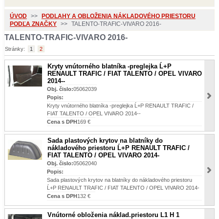
ÚVOD
>>
PODLAHY A OBLOŽENIA NÁKLADOVÉHO PRIESTORU
PODĽA ZNAČKY
>>
TALENTO-TRAFIC-VIVARO 2016-
TALENTO-TRAFIC-VIVARO 2016-
Stránky:
1
2
Kryty vnútorného blatníka -preglejka Ĺ+P
RENAULT TRAFIC / FIAT TALENTO / OPEL VIVARO
2014--
Obj. čislo:
05062039
Popis:
Kryty vnútorného blatníka -preglejka Ĺ+P RENAULT TRAFIC /
FIAT TALENTO / OPEL VIVARO 2014--
Cena s DPH
169 €
Sada plastových krytov na blatníky do
nákladového priestoru Ĺ+P RENAULT TRAFIC /
FIAT TALENTO / OPEL VIVARO 2014-
Obj. čislo:
05062040
Popis:
Sada plastových krytov na blatníky do nákladového priestoru
Ĺ+P RENAULT TRAFIC / FIAT TALENTO / OPEL VIVARO 2014-
Cena s DPH
132 €
Vnútorné obloženia náklad.priestoru L1 H 1