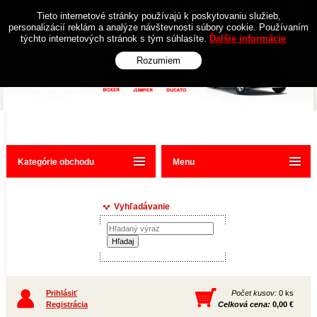
Obchodné podmienky
Kontakt
Tieto internetové stránky používajú k poskytovaniu služieb,
personalizácií reklám a analýze návštevnosti súbory cookie. Používaním
týchto internetových stránok s tým súhlasíte.
Ďalšie informácie
Rozumiem
Kategórie obchodu
Menu
Vyhľadávanie
Prihlásiť
Počet kusov:
0 ks
Registrácia
Celková cena:
0,00 €