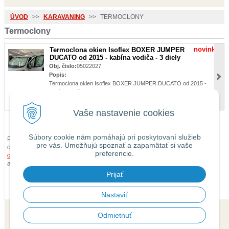
ÚVOD
>>
KARAVANING
>>
TERMOCLONY
Termoclony
novinka
Termoclona okien Isoflex BOXER JUMPER
DUCATO od 2015 - kabína vodiča - 3 diely
Obj. čislo:
05022027
Popis:
Termoclona okien Isoflex BOXER JUMPER DUCATO od 2015 -
kabína vodiča - 3 diely
Cena s DPH
85 €
Vaše nastavenie cookies
Súbory cookie nám pomáhajú pri poskytovaní služieb
Pri zaslaní tovaru mimo územia Slovenskej republiky budú ku každej
pre vás. Umožňujú spoznať a zapamätať si vaše
objednávke prirátané
náklady na dopravu mimo územia SR
podľa
preferencie.
obchodných podmienok
. O cene Vás budeme vopred informovať telefonicky
alebo e-mailom.
Prijať
Nastaviť
Odmietnuť
© 2026 isaauto.sk •
tvorba eshopu cez UNIobchod
,
webhosting
spoločnosti
WEBYGROUP