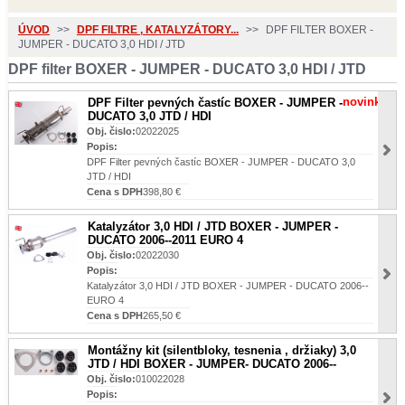
ÚVOD
>>
DPF FILTRE , KATALYZÁTORY...
>>
DPF FILTER BOXER -
JUMPER - DUCATO 3,0 HDI / JTD
DPF filter BOXER - JUMPER - DUCATO 3,0 HDI / JTD
novinka
DPF Filter pevných častíc BOXER - JUMPER -
DUCATO 3,0 JTD / HDI
Obj. čislo:
02022025
Popis:
DPF Filter pevných častíc BOXER - JUMPER - DUCATO 3,0
JTD / HDI
Cena s DPH
398,80 €
Katalyzátor 3,0 HDI / JTD BOXER - JUMPER -
DUCATO 2006--2011 EURO 4
Obj. čislo:
02022030
Popis:
Katalyzátor 3,0 HDI / JTD BOXER - JUMPER - DUCATO 2006--
EURO 4
Cena s DPH
265,50 €
Montážny kit (silentbloky, tesnenia , držiaky) 3,0
JTD / HDI BOXER - JUMPER- DUCATO 2006--
Obj. čislo:
010022028
Popis: