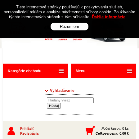
Obchodné podmienky
Kontakt
Tieto internetové stránky používajú k poskytovaniu služieb,
personalizácií reklám a analýze návštevnosti súbory cookie. Používaním
týchto internetových stránok s tým súhlasíte.
Ďalšie informácie
Rozumiem
Kategórie obchodu
Menu
Vyhľadávanie
Prihlásiť
Počet kusov:
0 ks
Registrácia
Celková cena:
0,00 €