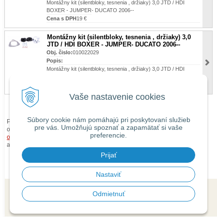
Montážny kit (silentbloky, tesnenia , držiaky) 3,0 JTD / HDI
BOXER - JUMPER- DUCATO 2006--
Cena s DPH
19 €
Montážny kit (silentbloky, tesnenia , držiaky) 3,0
JTD / HDI BOXER - JUMPER- DUCATO 2006--
Obj. čislo:
010022029
Popis:
Montážny kit (silentbloky, tesnenia , držiaky) 3,0 JTD / HDI
BOXER - JUMPER- DUCATO 2006--
Cena s DPH
Vaše nastavenie cookies
Súbory cookie nám pomáhajú pri poskytovaní služieb
Pri zaslaní tovaru mimo územia Slovenskej republiky budú ku každej
pre vás. Umožňujú spoznať a zapamätať si vaše
objednávke prirátané
náklady na dopravu mimo územia SR
podľa
preferencie.
obchodných podmienok
. O cene Vás budeme vopred informovať telefonicky
alebo e-mailom.
Prijať
Nastaviť
Odmietnuť
© 2026 isaauto.sk •
tvorba eshopu cez UNIobchod
,
webhosting
spoločnosti
WEBYGROUP