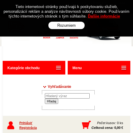
Obchodné podmienky
Kontakt
Tieto internetové stránky používajú k poskytovaniu služieb,
personalizácií reklám a analýze návštevnosti súbory cookie. Používaním
týchto internetových stránok s tým súhlasíte.
Ďalšie informácie
Rozumiem
Kategórie obchodu
Menu
Vyhľadávanie
Prihlásiť
Počet kusov:
0 ks
Registrácia
Celková cena:
0,00 €