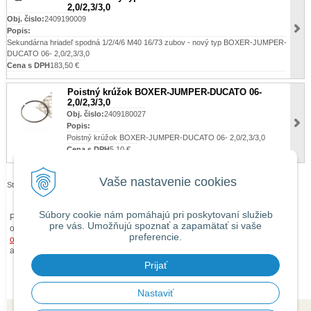
2,0/2,3/3,0
Obj. čislo:
2409190009
Popis:
Sekundárna hriadeľ spodná 1/2/4/6 M40 16/73 zubov - nový typ BOXER-JUMPER-
DUCATO 06- 2,0/2,3/3,0
Cena s DPH
183,50 €
Poistný krúžok BOXER-JUMPER-DUCATO 06-
2,0/2,3/3,0
Obj. čislo:
2409180027
Popis:
Poistný krúžok BOXER-JUMPER-DUCATO 06- 2,0/2,3/3,0
Cena s DPH
5,10 €
Vaše nastavenie cookies
Stránky:
1
2
Súbory cookie nám pomáhajú pri poskytovaní služieb
Pri zaslaní tovaru mimo územia Slovenskej republiky budú ku každej
pre vás. Umožňujú spoznať a zapamätať si vaše
objednávke prirátané
náklady na dopravu mimo územia SR
podľa
preferencie.
obchodných podmienok
. O cene Vás budeme vopred informovať telefonicky
alebo e-mailom.
Prijať
Nastaviť