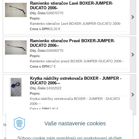
Ramienko stieračov Ľavé BOXER-JUMPER-
DUCATO 2006-
Obj. čislo:
026070770
Popis:
Ramienko stieračov Ľavé BOXER-JUMPER-DUCATO 2006-
Cena s DPH
15,20 €
Ramienko stieračov Pravé BOXER-JUMPER-
DUCATO 2006--
Obj. čislo:
026090770
Popis:
Ramienko stieračov pravé BOXER-JUMPER-DUCATO 2006--
Cena s DPH
17 €
Krytka nádržky ostrekovača BOXER - JUMPER -
DUCATO 2006---
Obj. čislo:
14102022
Popis:
Krytka nádržky ostrekovača BOXER - JUMPER - DUCATO
2006---
Cena s DPH
3,90 €
Vaše nastavenie cookies
Stránky:
1
2
Súbory cookie nám pomáhajú pri poskytovaní služieb