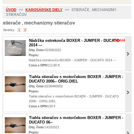
ÚVOD
>>
KAROSÁRSKE DIELY
>>
STIERAČE , MECHANIZMY
STIERAČOV
stierače , mechanizmy stieračov
Stránky:
1
2
novinka
Nádržka ostrekovča BOXER - JUMPER - DUCATO
2014 ---
Obj. čislo:
023062022
Popis:
Nádržka ostrekovča BOXER - JUMPER - DUCATO 2014 ---
Cena s DPH
112,80 €
Tiahla stieračov s motorčekom BOXER - JUMPER -
DUCATO 2006-- ORIG.DIEL
Obj. čislo:
0236460002
Popis:
Tiahla stieračov s motorčekom BOXER - JUMPER - DUCATO
2006-- ORIG.DIEL
Cena s DPH
139 €
Tiahla stieračov s motorčekom BOXER - JUMPER -
DUCATO 06--
Obj. čislo:
14102021
Popis: