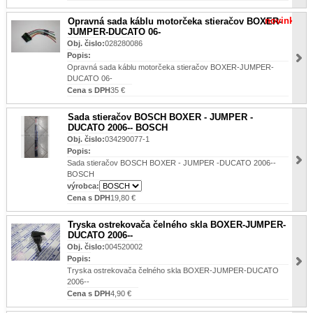
novinka
Opravná sada káblu motorčeka stieračov BOXER-
JUMPER-DUCATO 06-
Obj. čislo:
028280086
Popis:
Opravná sada káblu motorčeka stieračov BOXER-JUMPER-
DUCATO 06-
Cena s DPH
35 €
Sada stieračov BOSCH BOXER - JUMPER -
DUCATO 2006-- BOSCH
Obj. čislo:
034290077-1
Popis:
Sada stieračov BOSCH BOXER - JUMPER -DUCATO 2006--
BOSCH
výrobca:
Cena s DPH
19,80 €
Tryska ostrekovača čelného skla BOXER-JUMPER-
DUCATO 2006--
Obj. čislo:
004520002
Popis:
Tryska ostrekovača čelného skla BOXER-JUMPER-DUCATO
2006--
Cena s DPH
4,90 €