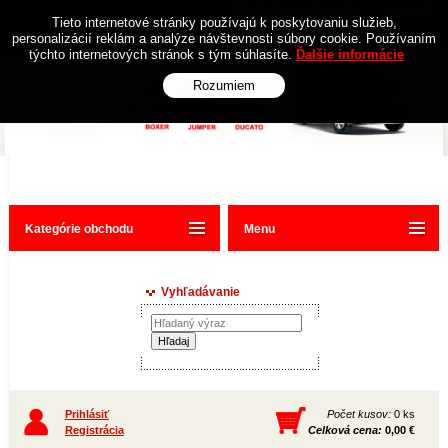
Obchodné podmienky
Kontakt
Tieto internetové stránky používajú k poskytovaniu služieb,
personalizácií reklám a analýze návštevnosti súbory cookie. Používaním
týchto internetových stránok s tým súhlasíte.
Ďalšie informácie
Rozumiem
Kategórie obchodu
Menu
Vyhľadávanie
Prihlásiť
Počet kusov:
0 ks
Registrácia
Celková cena:
0,00 €