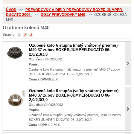
ÚVOD
>>
PREVODOVKY A DIELY PREVODOVKY BOXER-JUMPER-
DUCATO 2006-
>>
DIELY PREVODOVKY M40
>>
OZUBENÉ KOLESÁ
M40
Ozubené kolesá M40
Stránky:
1
2
3
Ozubené kolo 6 stupňa (malý vnútorný priemer)
M40 37 zubov BOXER-JUMPER-DUCATO 06-
2,0/2,3/3,0
Obj. čislo:
2409260001
Popis:
Ozubené kolo 6 stupňa (malý vnútorný priemer) M40 37 zubov
BOXER-JUMPER-DUCATO 06- 2,0/2,3/3,0
Cena s DPH
88,20 €
Ozubené kolo 6 stupňa (veľký vnútorný priemer)
M40 37 zubov BOXER-JUMPER-DUCATO 06-
2,0/2,3/3,0
Obj. čislo:
2409260002
Popis:
Ozubené kolo 6 stupňa (veľký vnútorný priemer) M40 37 zubov
BOXER-JUMPER-DUCATO 06- 2,0/2,3/3,0
Cena s DPH
112,80 €