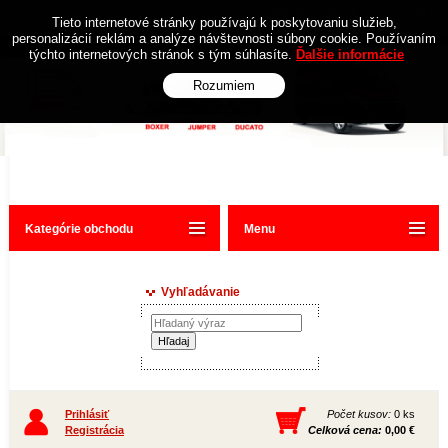
Obchodné podmienky
Kontakt
Tieto internetové stránky používajú k poskytovaniu služieb,
personalizácií reklám a analýze návštevnosti súbory cookie. Používaním
týchto internetových stránok s tým súhlasíte.
Ďalšie informácie
Rozumiem
Kategórie obchodu
Menu
Vyhľadávanie
Prihlásiť
Počet kusov:
0 ks
Registrácia
Celková cena:
0,00 €