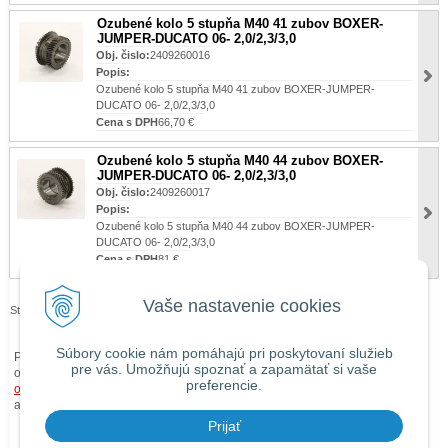
Ozubené kolo 5 stupňa M40 41 zubov BOXER-
JUMPER-DUCATO 06- 2,0/2,3/3,0
Obj. čislo:
2409260016
Popis:
Ozubené kolo 5 stupňa M40 41 zubov BOXER-JUMPER-
DUCATO 06- 2,0/2,3/3,0
Cena s DPH
66,70 €
Ozubené kolo 5 stupňa M40 44 zubov BOXER-
JUMPER-DUCATO 06- 2,0/2,3/3,0
Obj. čislo:
2409260017
Popis:
Ozubené kolo 5 stupňa M40 44 zubov BOXER-JUMPER-
DUCATO 06- 2,0/2,3/3,0
Cena s DPH
81 €
Vaše nastavenie cookies
Stránky:
1
2
3
Súbory cookie nám pomáhajú pri poskytovaní služieb
Pri zaslaní tovaru mimo územia Slovenskej republiky budú ku každej
pre vás. Umožňujú spoznať a zapamätať si vaše
objednávke prirátané
náklady na dopravu mimo územia SR
podľa
preferencie.
obchodných podmienok
. O cene Vás budeme vopred informovať telefonicky
alebo e-mailom.
Prijať