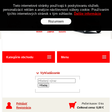
Obchodné podmienky
Kontakt
Tieto internetové stránky používajú k poskytovaniu služieb,
personalizácií reklám a analýze návštevnosti súbory cookie. Používaním
týchto internetových stránok s tým súhlasíte.
Ďalšie informácie
Rozumiem
Kategórie obchodu
Menu
Vyhľadávanie
Prihlásiť
Počet kusov:
0 ks
Registrácia
Celková cena:
0,00 €