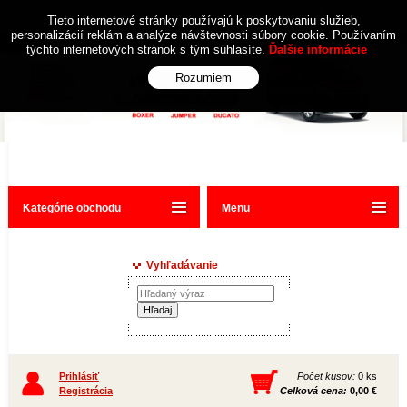
Obchodné podmienky
Kontakt
Tieto internetové stránky používajú k poskytovaniu služieb,
personalizácií reklám a analýze návštevnosti súbory cookie. Používaním
týchto internetových stránok s tým súhlasíte.
Ďalšie informácie
Rozumiem
Kategórie obchodu
Menu
Vyhľadávanie
Prihlásiť
Počet kusov:
0 ks
Registrácia
Celková cena:
0,00 €