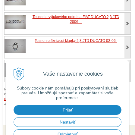
Tesnenie výfukového potrubia FIAT DUCATO 2,3 JTD
2006---
Tesnenie škrtiacej klapky 2,3 JTD DUCATO 02-06-
Reťaz vačiek FIAT Ducato 2.3 JTD 2006--
Vaše nastavenie cookies
Súbory cookie nám pomáhajú pri poskytovaní služieb
Pri zaslaní tovaru mimo územia Slovenskej republiky budú ku každej
pre vás. Umožňujú spoznať a zapamätať si vaše
objednávke prirátané
náklady na dopravu mimo územia SR
podľa
preferencie.
obchodných podmienok
. O cene Vás budeme vopred informovať telefonicky
alebo e-mailom.
Prijať
Nastaviť
Odmietnuť