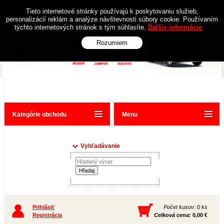
Obchodné podmienky
Kontakt
Tieto internetové stránky používajú k poskytovaniu služieb,
personalizácií reklám a analýze návštevnosti súbory cookie. Používaním
týchto internetových stránok s tým súhlasíte.
Ďalšie informácie
Rozumiem
Kategórie obchodu
Menu
Vyhľadávanie
Prihlásiť
Počet kusov:
0 ks
Registrácia
Celková cena:
0,00 €