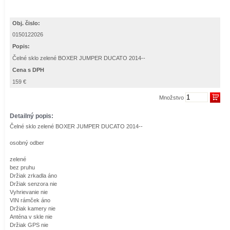
Obj. čislo:
0150122026
Popis:
Čelné sklo zelené BOXER JUMPER DUCATO 2014--
Cena s DPH
159 €
Množstvo
Detailný popis:
Čelné sklo zelené BOXER JUMPER DUCATO 2014--
osobný odber
zelené
bez pruhu
Držiak zrkadla áno
Držiak senzora nie
Vyhrievanie nie
VIN rámček áno
Držiak kamery nie
Anténa v skle nie
Držiak GPS nie