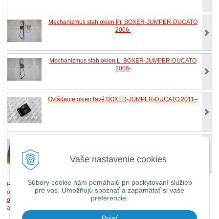
Mechanizmus stah.okien Pr. BOXER-JUMPER-DUCATO
2006-
Mechanizmus stah.okien L. BOXER-JUMPER-DUCATO
2006-
Ovládanie okien ľavé BOXER-JUMPER-DUCATO 2011--
Mechanizmus stah.okien L. BOXER-JUMPER-DUCATO
2006-
Vaše nastavenie cookies
Súbory cookie nám pomáhajú pri poskytovaní služieb
Pri zaslaní tovaru mimo územia Slovenskej republiky budú ku každej
pre vás. Umožňujú spoznať a zapamätať si vaše
objednávke prirátané
náklady na dopravu mimo územia SR
podľa
preferencie.
obchodných podmienok
. O cene Vás budeme vopred informovať telefonicky
alebo e-mailom.
Prijať