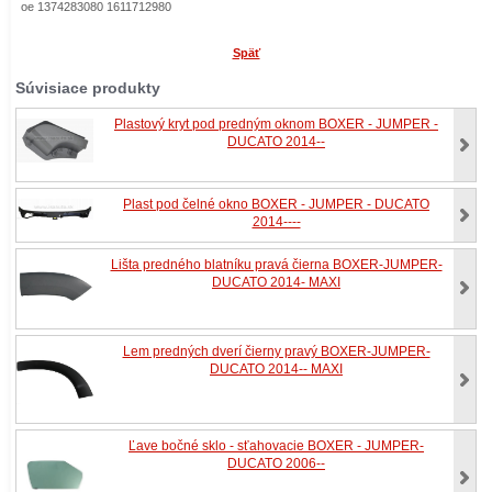
oe 1374283080 1611712980
Späť
Súvisiace produkty
Plastový kryt pod predným oknom BOXER - JUMPER -
DUCATO 2014--
Plast pod čelné okno BOXER - JUMPER - DUCATO
2014----
Lišta predného blatníku pravá čierna BOXER-JUMPER-
DUCATO 2014- MAXI
Lem predných dverí čierny pravý BOXER-JUMPER-
DUCATO 2014-- MAXI
Ľave bočné sklo - sťahovacie BOXER - JUMPER-
DUCATO 2006--