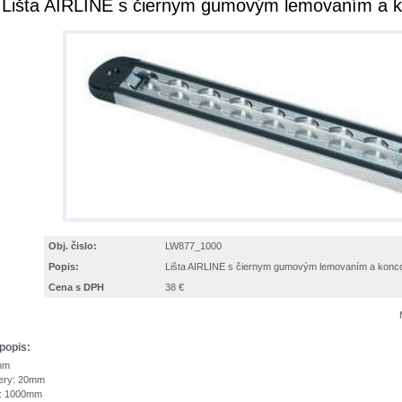
Lišta AIRLINE s čiernym gumovým lemovaním a
Obj. čislo:
LW877_1000
Popis:
Lišta AIRLINE s čiernym gumovým lemovaním a kon
Cena s DPH
38 €
popis:
mm
iery: 20mm
ty: 1000mm