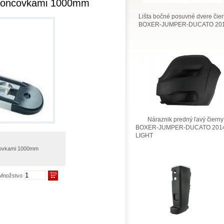
 koncovkami 1000mm
Lišta bočné posuvné dvere čie
BOXER-JUMPER-DUCATO 201
Náraznik predný ľavý čierny
BOXER-JUMPER-DUCATO 2014
LIGHT
covkami 1000mm
Množstvo