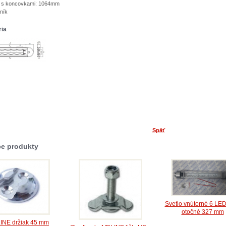
ty s koncovkami: 1064mm
iník
ria
Späť
ce produkty
Svetlo vnútorné 6 LED
otočné 327 mm
INE držiak 45 mm