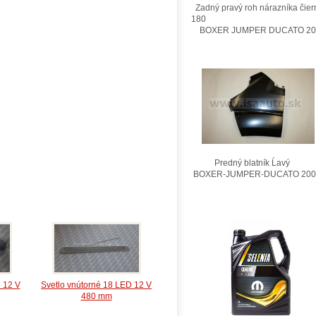
Zadný pravý roh nárazníka čier
180
BOXER JUMPER DUCATO 201
Predný blatník Ĺavý
BOXER-JUMPER-DUCATO 200
 12 V
Svetlo vnútorné 18 LED 12 V
480 mm