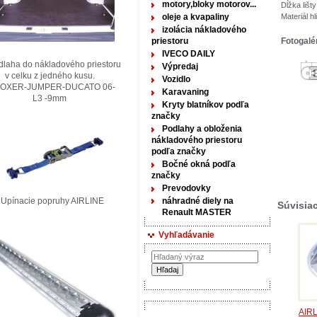
motory,bloky motorov...
Dĺžka liš
oleje a kvapaliny
Materiál hl
izolácia nákladového
priestoru
Fotogalé
IVECO DAILY
laha do nákladového priestoru
Výpredaj
elku z jedného kusu.
Vozidlo
XER-JUMPER-DUCATO 06-
Karavaning
3 -9mm
Kryty blatníkov podľa
značky
Podlahy a obloženia
nákladového priestoru
podľa značky
Bočné okná podľa
značky
Prevodovky
nacie popruhy AIRLINE
náhradné diely na
Súvisia
Renault MASTER
Vyhľadávanie
AIRL