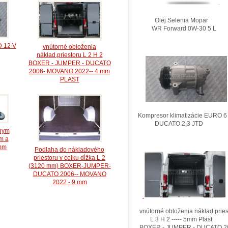
Olej Selenia Mopar
WR Forward 0W-30 5 L
D 12 V
vnútorné obloženia
náklad.priestoru L 2 H 2
BOXER - JUMPER - DUCATO
2006- MOVANO 2022-- 4 mm
PLAST
Kompresor klimatizácie EURO 6
DUCATO 2,3 JTD
rnym
m a
mm
Podlaha do nákladového
priestoru v celku dĺžka L 2
(3120 mm) BOXER-JUMPER-
DUCATO 2006-- MOVANO
2022 - 9 mm
vnútorné obloženia náklad.pries
L 3 H 2 ----- 5mm Plast
BOXER - JUMPER - DUCATO 2