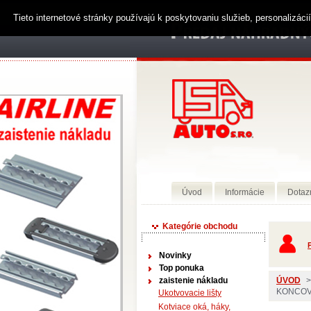
Tieto internetové stránky používajú k poskytovaniu služieb, personalizác
Úvod
Informácie
Dotaz
Kategórie obchodu
P
Novinky
Top ponuka
zaistenie nákladu
ÚVOD
>
KONCOV
Ukotvovacie lišty
Kotviace oká, háky,