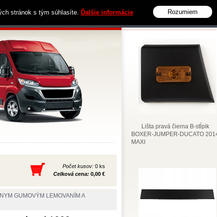
Rozumiem
vých stránok s tým súhlasíte.
Ďalšie informácie
Obchodné podmienky
Kontakt
Lišta pravá čierna B-stĺpik
BOXER-JUMPER-DUCATO 2014
MAXI
Počet kusov:
0 ks
Celková cena:
0,00 €
IERNYM GUMOVÝM LEMOVANÍM A