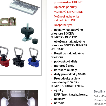
príslušenstvo AIRLINE
Upínacie popruhy
Vozidlové kity AIRLINE
Možnosti uchytenia
nákladu AIRLINE
Rozperné tyče
podlahy nákladového
priestoru BOXER -
JUMPER - DUCATO
obloženia nákladového
priestoru BOXER- JUMPER
- DUCATO
Regál do nákladového
priestoru
podvozkové diely
motorové diely
karosárske diely
diely prevodovky 94-06
Prevodovky a diely
prevodovky BOXER-
JUMPER-DUCATO 2006-
výfuky
Detailný 
DPF filtre , katalyzátory...
Šírka: 40
doplnky
Priemer d
náradie
Dĺžka liš