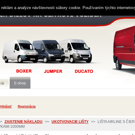
ií reklám a analýze návštevnosti súbory cookie. Používaním týchto interneto
E-shop
ník
rihlásiť
Registrácia
>
ZAISTENIE NÁKLADU
>>
UKOTVOVACIE LIŠTY
>>
LIŠTA AIRLINE S Č
KAMI 1000MM