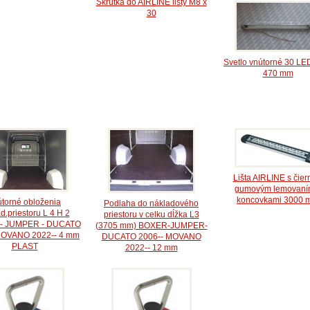
Skrutka do AIRLINE lišty M8 x
30
Svetlo vnútorné 30 LE
470 mm
Lišta AIRLINE s čie
gumovým lemovaní
koncovkami 3000 
útorné obloženia
Podlaha do nákladového
d.priestoru L 4 H 2
priestoru v celku dĺžka L3
- JUMPER - DUCATO
(3705 mm) BOXER-JUMPER-
MOVANO 2022-- 4 mm
DUCATO 2006-- MOVANO
PLAST
2022-- 12 mm