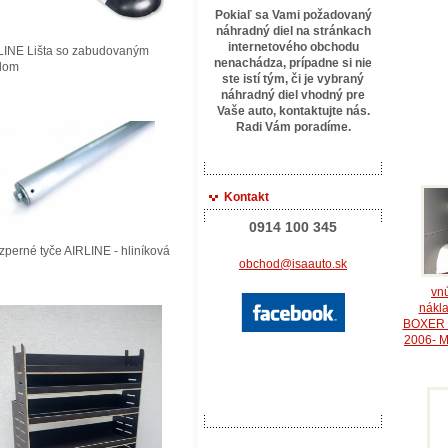
Pokiaľ sa Vami požadovaný
náhradný diel na stránkach
internetového obchodu
LINE Lišta so zabudovaným
nenachádza, prípadne si nie
tlom
ste istí tým, či je vybraný
náhradný diel vhodný pre
Vaše auto, kontaktujte
nás.
Radi Vám poradíme.
Kontakt
0914 100 345
perné tyče AIRLINE - hliníková
obchod@isaauto.sk
vn
nákla
BOXER 
2006- 